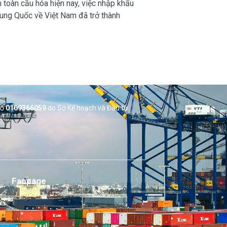
 toàn cầu hóa hiện nay, việc nhập khẩu
rung Quốc về Việt Nam đã trở thành
số
0109366059
do Sở
Kế hoạch và Đầu tư
Fanpage