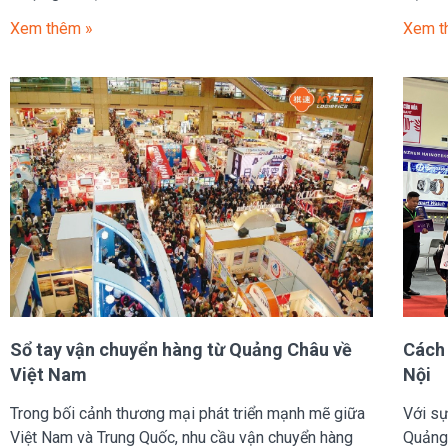
Xem thêm »
Xem t
Sổ tay vận chuyển hàng từ Quảng Châu về
Cách
Việt Nam
Nội
Trong bối cảnh thương mại phát triển mạnh mẽ giữa
Với sự
Việt Nam và Trung Quốc, nhu cầu vận chuyển hàng
Quảng 