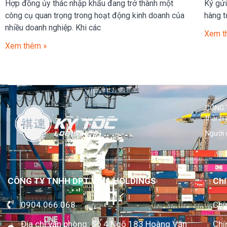
Hợp đồng ủy thác nhập khẩu đang trở thành một
Ký gửi
công cụ quan trọng trong hoạt động kinh doanh của
hàng t
nhiều doanh nghiệp. Khi các
Xem t
Xem thêm »
CÔNG T
thành 
Người 
CÔNG TY TNHH DPT VINA HOLDINGS
Chí
0904.066.068
Chí
Địa chỉ văn phòng: Số 4 Ngõ 183 Hoàng Văn
Chí