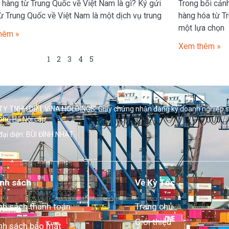
 hàng từ Trung Quốc về Việt Nam là gì? Ký gửi
Trong bối cảnh
ừ Trung Quốc về Việt Nam là một dịch vụ trung
hàng hóa từ T
một lựa chọn
hêm »
Xem thêm »
1
2
3
4
5
Y TNHH DPT VINA HOLDINGS. Giấy chứng nhận đăng ký doanh nghiệp 
phố Hà Nội cấp.
đại diện: BÙI ĐÌNH NHẬT
nh sách
Về Kỳ Tốc
nh sách thanh toán
Trang chủ
Giới thiệu
nh sách bảo mật