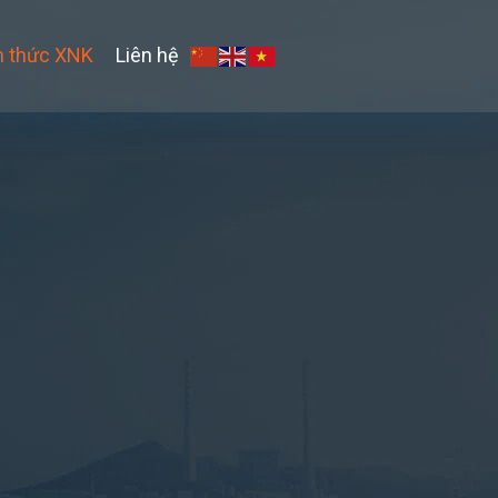
n thức XNK
Liên hệ