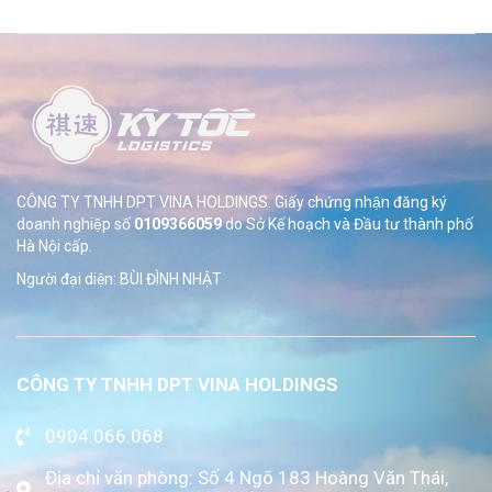
CÔNG TY TNHH DPT VINA HOLDINGS. Giấy chứng nhận đăng ký
doanh nghiệp số
0109366059
do Sở
Kế hoạch và Đầu tư thành phố
Hà Nội cấp.
Người đại diện: BÙI ĐÌNH NHẬT
CÔNG TY TNHH DPT VINA HOLDINGS
0904.066.068
Địa chỉ văn phòng: Số 4 Ngõ 183 Hoàng Văn Thái,