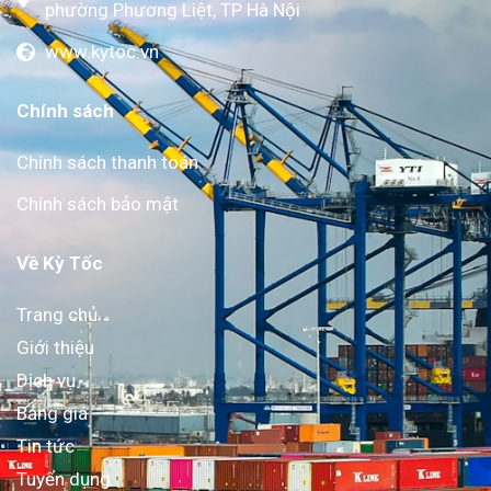
phường Phương Liệt, TP Hà Nội
www.kytoc.vn
Chính sách
Chính sách thanh toán
Chính sách bảo mật
Về Kỳ Tốc
Trang chủ
Giới thiệu
Dịch vụ
Bảng giá
Tin tức
Tuyển dụng