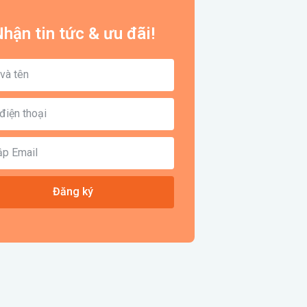
hận tin tức & ưu đãi!
Đăng ký