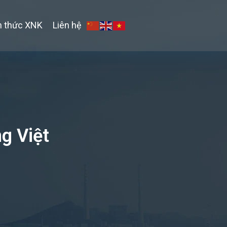
n thức XNK
Liên hệ
ng Việt