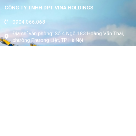
CÔNG TY TNHH DPT VINA HOLDINGS
0904.066.068
Địa chỉ văn phòng: Số 4 Ngõ 183 Hoàng Văn Thái,
phường Phương Liệt, TP Hà Nội
www.kytoc.vn
Chính sách
Chính sách thanh toán
Chính sách bảo mật
Về Kỳ Tốc
Trang chủ
Giới thiệu