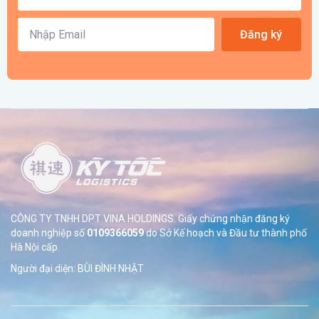
Đăng ký
CÔNG TY TNHH DPT VINA HOLDINGS. Giấy chứng nhận đăng ký
doanh nghiệp số
0109366059
do Sở
Kế hoạch và Đầu tư thành phố
Hà Nội cấp.
Người đại diện: BÙI ĐÌNH NHẬT