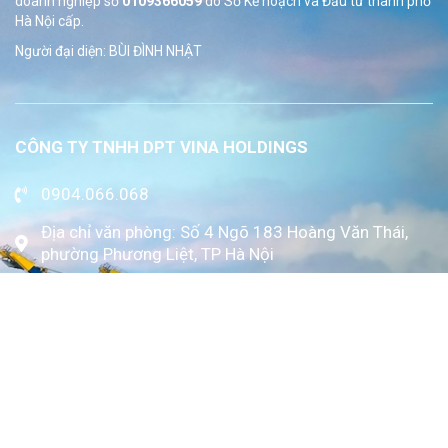
doanh nghiệp số
0109366059
do Sở
Kế hoạch và Đầu tư thành phố
Hà Nội cấp.
Người đại diện: BÙI ĐÌNH NHẬT
CÔNG TY TNHH DPT VINA HOLDINGS
0904.066.068
Địa chỉ văn phòng: Số 4 Ngõ 183 Hoàng Văn Thái,
phường Phương Liệt, TP Hà Nội
www.kytoc.vn
Chính sách
Chính sách thanh toán
Chính sách bảo mật