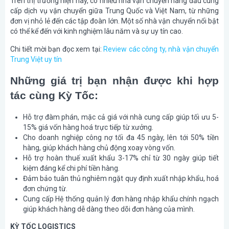
Trên thị trường hiện nay, có nhiều nhà vận chuyển hàng đầu cung
cấp dịch vụ vận chuyển giữa Trung Quốc và Việt Nam, từ những
đơn vị nhỏ lẻ đến các tập đoàn lớn. Một số nhà vận chuyển nổi bật
có thể kể đến với kinh nghiệm lâu năm và sự uy tín cao.
Chi tiết mời bạn đọc xem tại:
Review các công ty, nhà vận chuyển
Trung Việt uy tín
Những giá trị bạn nhận được khi hợp
tác cùng Kỳ Tốc:
Hỗ trợ đàm phán, mặc cả giá với nhà cung cấp giúp tối ưu 5-
15% giá vốn hàng hoá trực tiếp từ xưởng.
Cho doanh nghiệp công nợ tối đa 45 ngày, lên tới 50% tiền
hàng, giúp khách hàng chủ động xoay vòng vốn.
Hỗ trợ hoàn thuế xuất khẩu 3-17% chỉ từ 30 ngày giúp tiết
kiệm đáng kể chi phí tiền hàng.
Đảm bảo tuân thủ nghiêm ngặt quy định xuất nhập khẩu, hoá
đơn chứng từ.
Cung cấp Hệ thống quản lý đơn hàng nhập khẩu chính ngạch
giúp khách hàng dễ dàng theo dõi đơn hàng của mình.
KỲ TỐC LOGISTICS