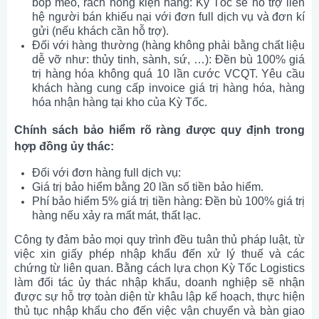
bóp méo, rách hỏng kiện hàng: Kỳ Tốc sẽ hỗ trợ liên
hệ người bán khiếu nại với đơn full dịch vụ và đơn kí
gửi (nếu khách cần hỗ trợ).
Đối với hàng thường (hàng không phải bằng chất liệu
dễ vỡ như: thủy tinh, sành, sứ, …): Đền bù 100% giá
trị hàng hóa không quá 10 lần cước VCQT. Yêu cầu
khách hàng cung cấp invoice giá trị hàng hóa, hàng
hóa nhận hàng tại kho của Kỳ Tốc.
Chính sách bảo hiểm rõ ràng được quy định trong
hợp đồng ủy thác:
Đối với đơn hàng full dịch vụ:
Giá trị bảo hiểm bằng 20 lần số tiền bảo hiểm.
Phí bảo hiểm 5% giá trị tiền hàng: Đền bù 100% giá trị
hàng nếu xảy ra mất mát, thất lạc.
Công ty đảm bảo mọi quy trình đều tuân thủ pháp luật, từ
việc xin giấy phép nhập khẩu đến xử lý thuế và các
chứng từ liên quan. Bằng cách lựa chọn Kỳ Tốc Logistics
làm đối tác ủy thác nhập khẩu, doanh nghiệp sẽ nhận
được sự hỗ trợ toàn diện từ khâu lập kế hoạch, thực hiện
thủ tục nhập khẩu cho đến việc vận chuyển và bàn giao