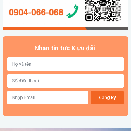
Nhận tin tức & ưu đãi!
Đăng ký