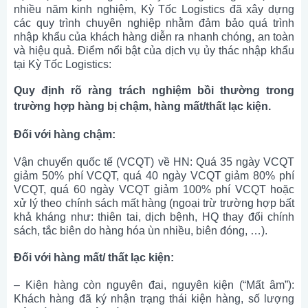
nhiều năm kinh nghiệm, Kỳ Tốc Logistics đã xây dựng
các quy trình chuyên nghiệp nhằm đảm bảo quá trình
nhập khẩu của khách hàng diễn ra nhanh chóng, an toàn
và hiệu quả. Điểm nổi bật của dịch vụ ủy thác nhập khẩu
tại Kỳ Tốc Logistics:
Quy định rõ ràng trách nghiệm bồi thường trong
trường hợp hàng bị chậm, hàng mất/thất lạc kiện.
Đối với hàng chậm:
Vận chuyển quốc tế (VCQT) về HN: Quá 35 ngày VCQT
giảm 50% phí VCQT, quá 40 ngày VCQT giảm 80% phí
VCQT, quá 60 ngày VCQT giảm 100% phí VCQT hoặc
xử lý theo chính sách mất hàng (ngoại trừ trường hợp bất
khả kháng như: thiên tai, dịch bệnh, HQ thay đổi chính
sách, tắc biên do hàng hóa ùn nhiều, biên đóng, …).
Đối với hàng mất/ thất lạc kiện:
– Kiện hàng còn nguyên đai, nguyên kiện (“Mất âm”):
Khách hàng đã ký nhận trạng thái kiện hàng, số lượng