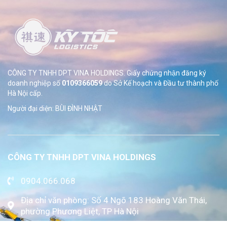
CÔNG TY TNHH DPT VINA HOLDINGS. Giấy chứng nhận đăng ký
doanh nghiệp số
0109366059
do Sở
Kế hoạch và Đầu tư thành phố
Hà Nội cấp.
Người đại diện: BÙI ĐÌNH NHẬT
CÔNG TY TNHH DPT VINA HOLDINGS
0904.066.068
Địa chỉ văn phòng: Số 4 Ngõ 183 Hoàng Văn Thái,
phường Phương Liệt, TP Hà Nội