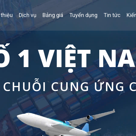
 thiệu
Dịch vụ
Bảng giá
Tuyển dụng
Tin tức
Kiế
Ố 1 VIỆT N
P CHUỖI CUNG ỨNG