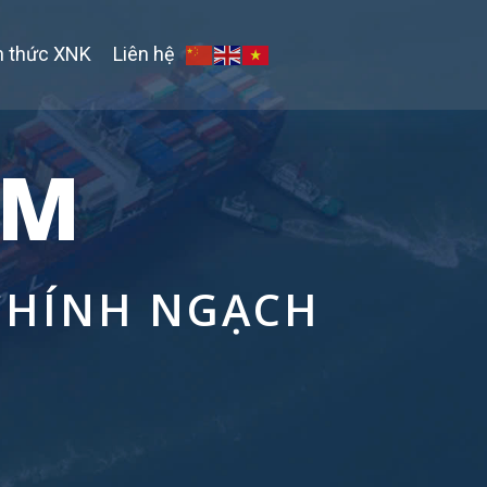
n thức XNK
Liên hệ
AM
 CHÍNH NGẠCH