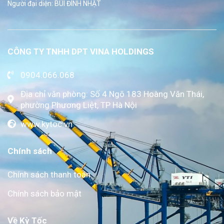
Người đại diện: BÙI ĐÌNH NHẬT
CÔNG TY TNHH DPT VINA HOLDINGS
0904.066.068
Địa chỉ văn phòng: Số 4 Ngõ 183 Hoàng Văn Thái,
phường Phương Liệt, TP Hà Nội
www.kytoc.vn
Chính sách
Chính sách thanh toán
Chính sách bảo mật
Về Kỳ Tốc