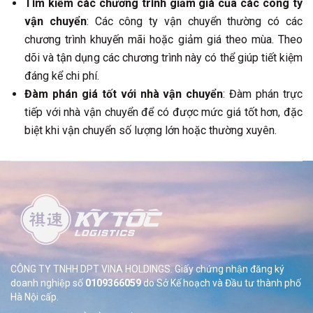
Tìm kiếm các chương trình giảm giá của các công ty
vận chuyển
: Các công ty vận chuyển thường có các
chương trình khuyến mãi hoặc giảm giá theo mùa. Theo
dõi và tận dụng các chương trình này có thể giúp tiết kiệm
đáng kể chi phí.
Đàm phán giá tốt với nhà vận chuyển
: Đàm phán trực
tiếp với nhà vận chuyển để có được mức giá tốt hơn, đặc
biệt khi vận chuyển số lượng lớn hoặc thường xuyên.
CÔNG TY TNHH DPT VINA HOLDINGS. Giấy chứng nhận đăng ký
doanh nghiệp số
0109366059
do Sở
Kế hoạch và Đầu tư thành phố
Hà Nội cấp.