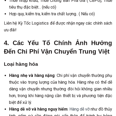
Thuế nhập khẩu, Thuế Chống Bán Phá Giá ( CBPG), Thuế
tiêu thụ đặc biệt… (nếu có)
Hợp quy, kiểm tra, kiểm tra chất lượng.. ( Nếu có)
Liên hệ Kỳ Tốc Logistics để được nhận ngay các chính sách
ưu đãi!
4. Các Yếu Tố Chính Ảnh Hưởng
Đến Chi Phí Vận Chuyển Trung Việt
Loại hàng hóa
Hàng nhẹ và hàng nặng
: Chi phí vận chuyển thường phụ
thuộc vào trọng lượng của hàng hóa. Hàng nhẹ có thể dễ
dàng vận chuyển nhưng thường đòi hỏi không gian nhiều
hơn, trong khi hàng nặng cần thiết bị và phương tiện đặc
biệt để xử lý.
Hàng dễ vỡ và hàng nguy hiểm
:
Hàng dễ vỡ
như đồ thủy
tinh, gốm sứ cần đóng gói cẩn thận để tránh hư hỏng