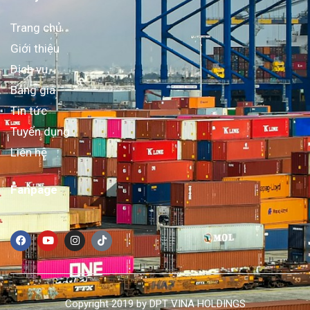
Trang chủ
Giới thiệu
Dịch vụ
Bảng giá
Tin tức
Tuyển dụng
Liên hệ
Fanpage
Copyright 2019 by DPT VINA HOLDINGS