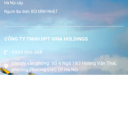
Hà Nội cấp.
Người đại diện: BÙI ĐÌNH NHẬT
CÔNG TY TNHH DPT VINA HOLDINGS
0904.066.068
Địa chỉ văn phòng: Số 4 Ngõ 183 Hoàng Văn Thái,
phường Phương Liệt, TP Hà Nội
www.kytoc.vn
Chính sách
Chính sách thanh toán
Chính sách bảo mật