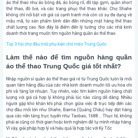
áo thể thao như áo bóng đá, áo bóng rổ, đồ tập gym, quần short
thể thao, đồ bơi, và các trang phục thể thao khác. Chợ Shahe
không chỉ nổi bật với giá cả cạnh tranh mà còn có sự đa dạng về
mẫu mã, từ sản phẩm bình dân đến những mặt hàng thể thao
chất lượng cao. Nơi đây là điểm đến lý tưởng cho các nhà kinh
doanh thời trang muốn tìm nguồn hàng quần áo thể thao.
Top 3 hội chợ đầu mối phụ kiện chó mèo Trung Quốc
Làm thế nào để tìm nguồn hàng quần
áo thể thao Trung Quốc giá tốt nhất?
Nhập nguồn sỉ quần áo thể thao giá rẻ từ Trung Quốc luôn là mối
quan tâm hàng đầu của các nhà kinh doanh muốn tối ưu hóa chi
phí và tăng lợi nhuận. Tuy nhiên, việc tìm kiếm nguồn hàng chất
lượng với giá cả hợp lý không phải lúc nào cũng dễ dàng. Nhiều
người gặp khó khăn khi phải chọn giữa việc đi trực tiếp đến các
chợ đầu mối lớn như Shahe, Baima (Quảng Châu) hay đặt hàng
qua các nền tảng trực tuyến như Taobao, 1688…. Thực tế, không
phải ai cũng có thời gian hoặc kinh nghiệm để tự mình nhập hàng.
Vì vậy, giải pháp hợp lý và hiệu quả là hợp tác với Kỳ Tốc