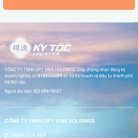
CÔNG TY TNHH DPT VINA HOLDINGS. Giấy chứng nhận đăng ký
doanh nghiệp số
0109366059
do Sở
Kế hoạch và Đầu tư thành phố
Hà Nội cấp.
Người đại diện: BÙI ĐÌNH NHẬT
CÔNG TY TNHH DPT VINA HOLDINGS
0904.066.068