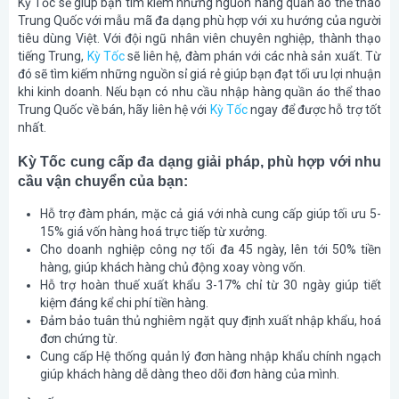
Kỳ Tốc sẽ giúp bạn tìm kiếm những nguồn hàng quần áo thể thao
Trung Quốc với mẫu mã đa dạng phù hợp với xu hướng của người
tiêu dùng Việt. Với đội ngũ nhân viên chuyên nghiệp, thành thạo
tiếng Trung,
Kỳ Tốc
sẽ liên hệ, đàm phán với các nhà sản xuất. Từ
đó sẽ tìm kiếm những nguồn sỉ giá rẻ giúp bạn đạt tối ưu lợi nhuận
khi kinh doanh. Nếu bạn có nhu cầu nhập hàng quần áo thể thao
Trung Quốc về bán, hãy liên hệ với
Kỳ Tốc
ngay để được hỗ trợ tốt
nhất.
Kỳ Tốc cung cấp đa dạng giải pháp, phù hợp với nhu
cầu vận chuyển của bạn:
Hỗ trợ đàm phán, mặc cả giá với nhà cung cấp giúp tối ưu 5-
15% giá vốn hàng hoá trực tiếp từ xưởng.
Cho doanh nghiệp công nợ tối đa 45 ngày, lên tới 50% tiền
hàng, giúp khách hàng chủ động xoay vòng vốn.
Hỗ trợ hoàn thuế xuất khẩu 3-17% chỉ từ 30 ngày giúp tiết
kiệm đáng kể chi phí tiền hàng.
Đảm bảo tuân thủ nghiêm ngặt quy định xuất nhập khẩu, hoá
đơn chứng từ.
Cung cấp Hệ thống quản lý đơn hàng nhập khẩu chính ngạch
giúp khách hàng dễ dàng theo dõi đơn hàng của mình.