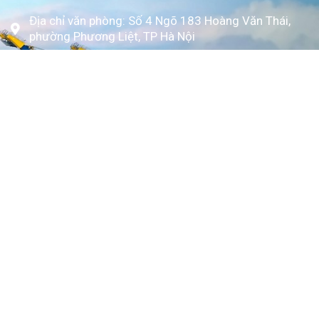
Địa chỉ văn phòng: Số 4 Ngõ 183 Hoàng Văn Thái,
phường Phương Liệt, TP Hà Nội
www.kytoc.vn
Chính sách
Chính sách thanh toán
Chính sách bảo mật
Về Kỳ Tốc
Trang chủ
Giới thiệu
Dịch vụ
Bảng giá