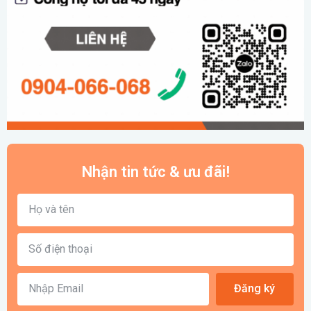
Nhận tin tức & ưu đãi!
Đăng ký