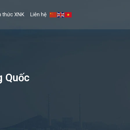
n thức XNK
Liên hệ
g Quốc