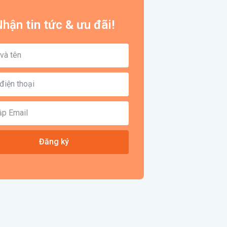
hận tin tức & ưu đãi!
Đăng ký