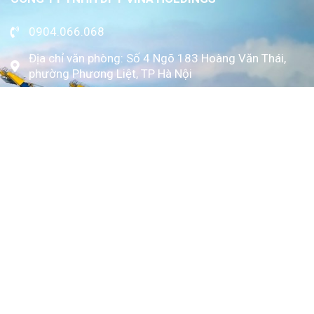
0904.066.068
Địa chỉ văn phòng: Số 4 Ngõ 183 Hoàng Văn Thái,
phường Phương Liệt, TP Hà Nội
www.kytoc.vn
Chính sách
Chính sách thanh toán
Chính sách bảo mật
Về Kỳ Tốc
Trang chủ
Giới thiệu
Dịch vụ