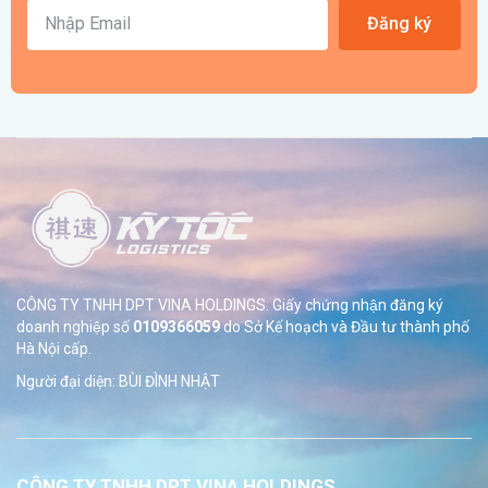
Đăng ký
CÔNG TY TNHH DPT VINA HOLDINGS. Giấy chứng nhận đăng ký
doanh nghiệp số
0109366059
do Sở
Kế hoạch và Đầu tư thành phố
Hà Nội cấp.
Người đại diện: BÙI ĐÌNH NHẬT
CÔNG TY TNHH DPT VINA HOLDINGS