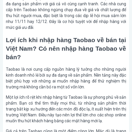
đa dạng sản phẩm với giá cả vô cùng cạnh tranh. Các nhà cung
cấp trên Taobao không ngừng chạy đua về giá và chất lượng để
thu hút người mua, đặc biệt là trong các dịp lễ hội mua sắm lớn
như 11/11 hay 12/12. Đây là cơ hội tuyệt vời để nhập hàng với
mức giá ưu đãi.
Lợi ích khi nhập hàng Taobao về bán tại
Việt Nam? Có nên nhập hàng Taobao về
bán?
Taobao là nơi cung cấp nguồn hàng lý tưởng cho những người
kinh doanh nhỏ lẻ bởi sự đa dạng về sản phẩm. Nền tảng này đặc
biệt phù hợp với những ai muốn nhập hàng để thử nghiệm thị
trường mà không cần bỏ ra một số vốn lớn.
Một lợi ích rõ rệt khi nhập hàng từ Taobao là sự phong phú về sản
phẩm. Bạn có thể tìm thấy mọi thứ, từ những sản phẩm thời
trang bắt kịp xu hướng đến các món đồ độc lạ, ít xuất hiện trên thị
trường Việt Nam. Điều này tạo nên lợi thế lớn cho các shop online
muốn thu hút khách hàng bằng các mặt hàng mới lạ.
Giá cả trên Taobao cũng là một điểm cộng lớn. Mặc dù là trang