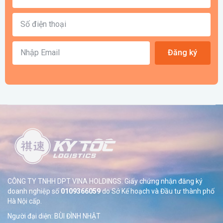
Đăng ký
CÔNG TY TNHH DPT VINA HOLDINGS. Giấy chứng nhận đăng ký
doanh nghiệp số
0109366059
do Sở
Kế hoạch và Đầu tư thành phố
Hà Nội cấp.
Người đại diện: BÙI ĐÌNH NHẬT