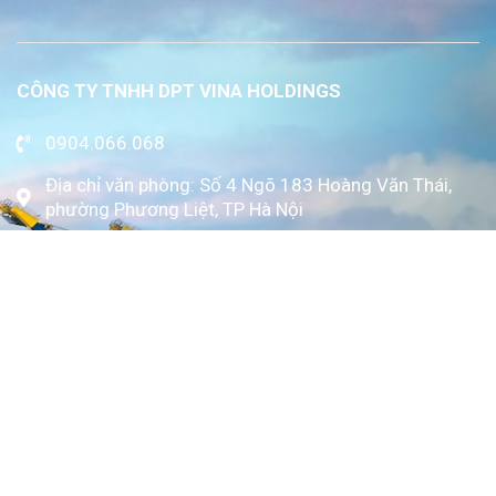
CÔNG TY TNHH DPT VINA HOLDINGS
0904.066.068
Địa chỉ văn phòng: Số 4 Ngõ 183 Hoàng Văn Thái,
phường Phương Liệt, TP Hà Nội
www.kytoc.vn
Chính sách
Chính sách thanh toán
Chính sách bảo mật
Về Kỳ Tốc