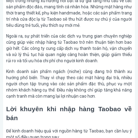
Một trong những xu hướng nổi bật là sự gia tăng nhu cầu về các
sản phẩm độc đáo, mang tính cá nhân hóa. Những mặt hàng như
thời trang thiết kế, phụ kiện handmade, hoặc các sản phẩm trang
trí nhà cửa độc lạ từ Taobao sẽ thu hút được sự chú ý của người
tiêu dùng trẻ tuổi, yêu thích sự mới mẻ.
Ngoài ra, sự phát triển của các dịch vụ trung gian chuyên nghiệp
cũng giúp việc nhập hàng từ Taobao trở nên thuận tiện hơn bao
giờ hết. Các công ty cung cấp dịch vụ thanh toán hộ, vận chuyển
và xử lý thủ tục hải quan ngày càng hoàn thiện, giúp giảm thiểu
rủi ro và tối ưu hóa chi phí cho người kinh doanh.
Kinh doanh sản phẩm ngách (niche) cũng đang trở thành xu
hướng phổ biến. Thay vì chạy theo các mặt hàng đại trà, nhiều
người chọn tập trung vào các sản phẩm đặc thù, phục vụ một
nhóm khách hàng cụ thể. Điều này không chỉ giúp tăng khả năng
cạnh tranh mà còn mang lại lợi nhuận cao hơn.
Lời khuyên khi nhập hàng Taobao về
bán
Để kinh doanh hiệu quả với nguồn hàng từ Taobao, bạn cần lưu ý
một số điều quan trọng sau: