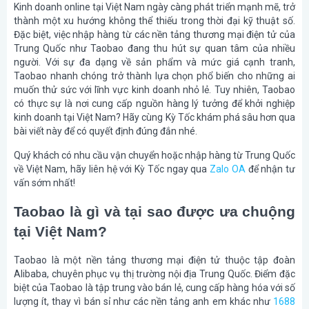
Kinh doanh online tại Việt Nam ngày càng phát triển mạnh mẽ, trở
thành một xu hướng không thể thiếu trong thời đại kỹ thuật số.
Đặc biệt, việc nhập hàng từ các nền tảng thương mại điện tử của
Trung Quốc như Taobao đang thu hút sự quan tâm của nhiều
người. Với sự đa dạng về sản phẩm và mức giá cạnh tranh,
Taobao nhanh chóng trở thành lựa chọn phổ biến cho những ai
muốn thử sức với lĩnh vực kinh doanh nhỏ lẻ. Tuy nhiên, Taobao
có thực sự là nơi cung cấp nguồn hàng lý tưởng để khởi nghiệp
kinh doanh tại Việt Nam? Hãy cùng Kỳ Tốc khám phá sâu hơn qua
bài viết này để có quyết định đúng đắn nhé.
Quý khách có nhu cầu vận chuyển hoặc nhập hàng từ Trung Quốc
về Việt Nam, hãy liên hệ với Kỳ Tốc ngay qua
Zalo OA
để nhận tư
vấn sớm nhất!
Taobao là gì và tại sao được ưa chuộng
tại Việt Nam?
Taobao là một nền tảng thương mại điện tử thuộc tập đoàn
Alibaba, chuyên phục vụ thị trường nội địa Trung Quốc. Điểm đặc
biệt của Taobao là tập trung vào bán lẻ, cung cấp hàng hóa với số
lượng ít, thay vì bán sỉ như các nền tảng anh em khác như
1688