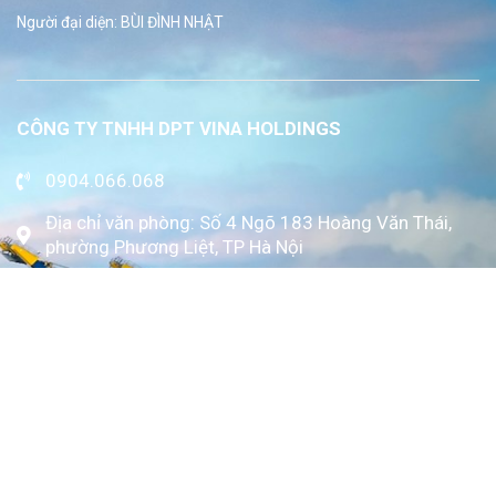
Người đại diện: BÙI ĐÌNH NHẬT
CÔNG TY TNHH DPT VINA HOLDINGS
0904.066.068
Địa chỉ văn phòng: Số 4 Ngõ 183 Hoàng Văn Thái,
phường Phương Liệt, TP Hà Nội
www.kytoc.vn
Chính sách
Chính sách thanh toán
Chính sách bảo mật