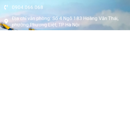
0904.066.068
Địa chỉ văn phòng: Số 4 Ngõ 183 Hoàng Văn Thái,
phường Phương Liệt, TP Hà Nội
www.kytoc.vn
Chính sách
Chính sách thanh toán
Chính sách bảo mật
Về Kỳ Tốc
Trang chủ
Giới thiệu
Dịch vụ