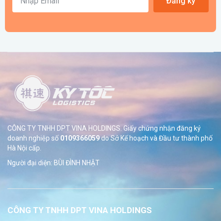
Đăng ký
CÔNG TY TNHH DPT VINA HOLDINGS. Giấy chứng nhận đăng ký
doanh nghiệp số
0109366059
do Sở
Kế hoạch và Đầu tư thành phố
Hà Nội cấp.
Người đại diện: BÙI ĐÌNH NHẬT
CÔNG TY TNHH DPT VINA HOLDINGS