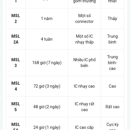
1
gốm thường
nhất
MSL
Một số
1 năm
Thấp
2
connector
MSL
Một số IC
Trung
4 tuần
2A
nhạy thấp
bình
Trung
MSL
Nhiều IC phổ
168 giờ (7 ngày)
bình-
3
biến
cao
MSL
72 giờ (3 ngày)
IC nhạy cao
Cao
4
MSL
IC nhạy rất
48 giờ (2 ngày)
Rất cao
5
cao
MSL
Cực kỳ
24 giờ (1 ngày)
IC cao cấp