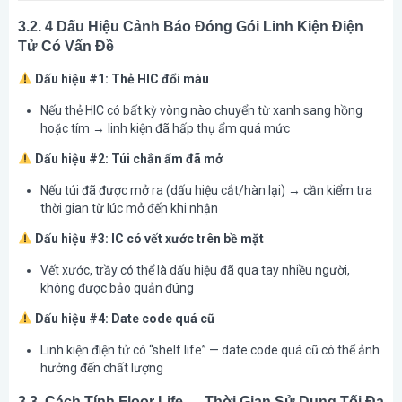
3.2. 4 Dấu Hiệu Cảnh Báo Đóng Gói Linh Kiện Điện
Tử Có Vấn Đề
Dấu hiệu #1: Thẻ HIC đổi màu
Nếu thẻ HIC có bất kỳ vòng nào chuyển từ xanh sang hồng
hoặc tím → linh kiện đã hấp thụ ẩm quá mức
Dấu hiệu #2: Túi chắn ẩm đã mở
Nếu túi đã được mở ra (dấu hiệu cắt/hàn lại) → cần kiểm tra
thời gian từ lúc mở đến khi nhận
Dấu hiệu #3: IC có vết xước trên bề mặt
Vết xước, trầy có thể là dấu hiệu đã qua tay nhiều người,
không được bảo quản đúng
Dấu hiệu #4: Date code quá cũ
Linh kiện điện tử có “shelf life” — date code quá cũ có thể ảnh
hưởng đến chất lượng
3.3. Cách Tính Floor Life — Thời Gian Sử Dụng Tối Đa