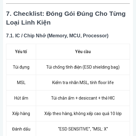
7. Checklist: Đóng Gói Đúng Cho Từng
Loại Linh Kiện
7.1. IC / Chip Nhớ (Memory, MCU, Processor)
Yếu tố
Yêu cầu
Túi đựng
Túi chống tĩnh điện (ESD shielding bag)
MSL
Kiểm tra nhãn MSL, tính floor life
Hút ẩm
Túi chắn ẩm + desiccant + thẻ HIC
Xếp hàng
Xếp theo hàng, không xếp cao quá 10 lớp
Đánh dấu
“ESD SENSITIVE”, “MSL: X”