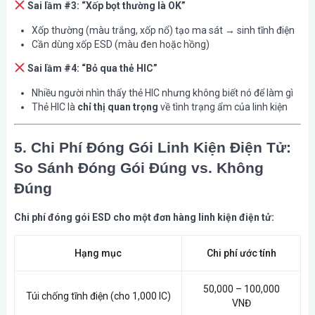
Sai lầm #3: “Xốp bọt thường là OK”
Xốp thường (màu trắng, xốp nổ) tạo ma sát → sinh tĩnh điện
Cần dùng xốp ESD (màu đen hoặc hồng)
Sai lầm #4: “Bỏ qua thẻ HIC”
Nhiều người nhìn thấy thẻ HIC nhưng không biết nó để làm gì
Thẻ HIC là
chỉ thị quan trọng
về tình trạng ẩm của linh kiện
5. Chi Phí Đóng Gói Linh Kiện Điện Tử:
So Sánh Đóng Gói Đúng vs. Không
Đúng
Chi phí đóng gói ESD cho một đơn hàng linh kiện điện tử:
Hạng mục
Chi phí ước tính
50,000 – 100,000
Túi chống tĩnh điện (cho 1,000 IC)
VNĐ