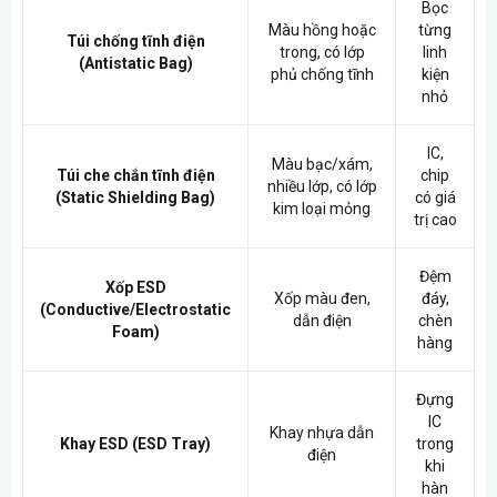
Bọc
Màu hồng hoặc
từng
Túi chống tĩnh điện
trong, có lớp
linh
(Antistatic Bag)
phủ chống tĩnh
kiện
nhỏ
IC,
Màu bạc/xám,
Túi che chắn tĩnh điện
chip
nhiều lớp, có lớp
(Static Shielding Bag)
có giá
kim loại mỏng
trị cao
Đệm
Xốp ESD
Xốp màu đen,
đáy,
(Conductive/Electrostatic
dẫn điện
chèn
Foam)
hàng
Đựng
IC
Khay nhựa dẫn
Khay ESD (ESD Tray)
trong
điện
khi
hàn