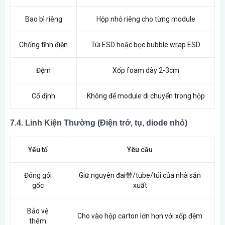
Bao bì riêng
Hộp nhỏ riêng cho từng module
Chống tĩnh điện
Túi ESD hoặc bọc bubble wrap ESD
Đệm
Xốp foam dày 2-3cm
Cố định
Không để module di chuyển trong hộp
7.4. Linh Kiện Thường (Điện trở, tụ, diode nhỏ)
Yếu tố
Yêu cầu
Đóng gói
Giữ nguyên đai带/tube/túi của nhà sản
gốc
xuất
Bảo vệ
Cho vào hộp carton lớn hơn với xốp đệm
thêm