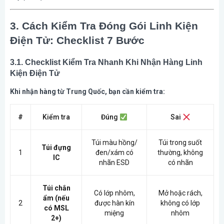
3. Cách Kiểm Tra Đóng Gói Linh Kiện
Điện Tử: Checklist 7 Bước
3.1. Checklist Kiểm Tra Nhanh Khi Nhận Hàng Linh
Kiện Điện Tử
Khi nhận hàng từ Trung Quốc, bạn cần kiểm tra:
#
Kiểm tra
Đúng
Sai
Túi màu hồng/
Túi trong suốt
Túi đựng
1
đen/xám có
thường, không
IC
nhãn ESD
có nhãn
Túi chắn
Có lớp nhôm,
Mở hoặc rách,
ẩm (nếu
2
được hàn kín
không có lớp
có MSL
miệng
nhôm
2+)