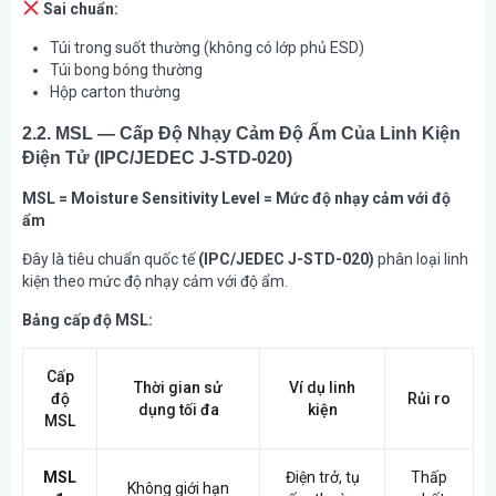
Sai chuẩn:
Túi trong suốt thường (không có lớp phủ ESD)
Túi bong bóng thường
Hộp carton thường
2.2. MSL — Cấp Độ Nhạy Cảm Độ Ẩm Của Linh Kiện
Điện Tử (IPC/JEDEC J-STD-020)
MSL = Moisture Sensitivity Level = Mức độ nhạy cảm với độ
ẩm
Đây là tiêu chuẩn quốc tế
(IPC/JEDEC J-STD-020)
phân loại linh
kiện theo mức độ nhạy cảm với độ ẩm.
Bảng cấp độ MSL:
Cấp
Thời gian sử
Ví dụ linh
độ
Rủi ro
dụng tối đa
kiện
MSL
MSL
Điện trở, tụ
Thấp
Không giới hạn