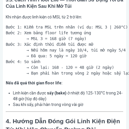
Của Linh Kiện Sau Khi Mở Túi
Khi nhận được linh kiện có MSL từ 2 trở lên:
Bước 1: Kiểm tra MSL trên nhãn (ví dụ: MSL 3 | 260°C)

Bước 2: Xem bảng floor life tương ứng

         → MSL 3 = 168 giờ (7 ngày)

Bước 3: Xác định thời điểm túi được mở

         → Nếu hôm nay là ngày 10/4, túi mở ngày 5/4

         → Đã qua: 5 ngày = 120 giờ

Bước 4: So sánh

         → Còn lại: 168 - 120 = 48 giờ (2 ngày)

Nếu đã quá thời gian floor life:
Linh kiện cần được
sấy (bake)
ở nhiệt độ 125-130°C trong 24-
48 giờ (tùy độ dày)
Sau khi sấy, phải hàn trong vòng vài giờ
4. Hướng Dẫn Đóng Gói Linh Kiện Điện