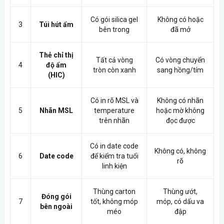
Có gói silica gel
Không có hoặc
3
Túi hút ẩm
bên trong
đã mở
Thẻ chỉ thị
Tất cả vòng
Có vòng chuyển
4
độ ẩm
tròn còn xanh
sang hồng/tím
(HIC)
Có in rõ MSL và
Không có nhãn
5
Nhãn MSL
temperature
hoặc mờ không
trên nhãn
đọc được
Có in date code
Không có, không
6
Date code
để kiểm tra tuổi
rõ
linh kiện
Thùng carton
Thùng ướt,
Đóng gói
7
tốt, không móp
móp, có dấu va
bên ngoài
méo
đập