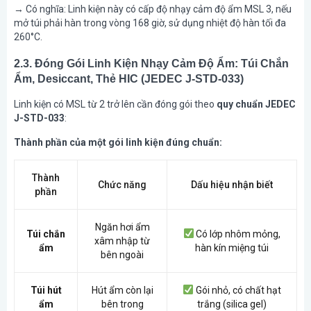
→ Có nghĩa: Linh kiện này có cấp độ nhạy cảm độ ẩm MSL 3, nếu
mở túi phải hàn trong vòng 168 giờ, sử dụng nhiệt độ hàn tối đa
260°C.
2.3. Đóng Gói Linh Kiện Nhạy Cảm Độ Ẩm: Túi Chắn
Ẩm, Desiccant, Thẻ HIC (JEDEC J-STD-033)
Linh kiện có MSL từ 2 trở lên cần đóng gói theo
quy chuẩn JEDEC
J-STD-033
:
Thành phần của một gói linh kiện đúng chuẩn:
Thành
Chức năng
Dấu hiệu nhận biết
phần
Ngăn hơi ẩm
Túi chắn
Có lớp nhôm mỏng,
xâm nhập từ
ẩm
hàn kín miệng túi
bên ngoài
Túi hút
Hút ẩm còn lại
Gói nhỏ, có chất hạt
ẩm
bên trong
trắng (silica gel)