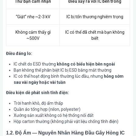
Thứ bạn cảm nhận
Điều xảy ra với IC bên trong
“Giật” nhẹ ~2-3 kV
IC bị tổn thương nghiêm trọng
Không cảm thấy gì
IC có thể đã chết mà bạn không
~500V
biết
Điều đáng lo:
IC chết do ESD thường
không có biểu hiện bên ngoài
Bạn không thể phân biệt IC bị ESD bằng mắt thường
IC có thể hoạt động bình thường lúc đầu, nhưng
hỏng sớm
sau vài ngày hoặc vài tuần
Điều kiện dễ phát sinh tĩnh điện:
Trời hanh khô, độ ẩm thấp
Quần áo tổng hợp (nilon, polyester)
Xưởng sản xuất không có hệ thống nối đất
Hộp carton thường (không phải vật liệu chống tĩnh điện)
1.2. Độ Ẩm — Nguyên Nhân Hàng Đầu Gây Hỏng IC