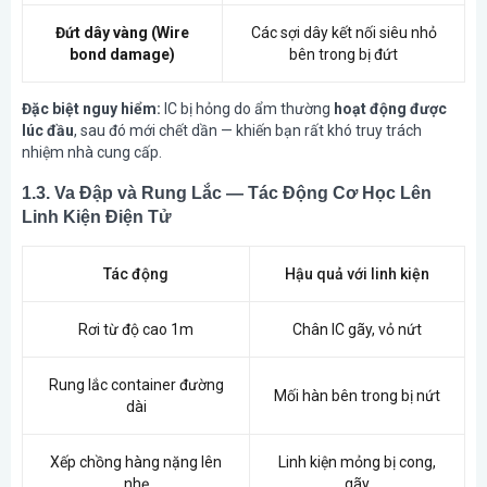
Đứt dây vàng (Wire
Các sợi dây kết nối siêu nhỏ
bond damage)
bên trong bị đứt
Đặc biệt nguy hiểm:
IC bị hỏng do ẩm thường
hoạt động được
lúc đầu
, sau đó mới chết dần — khiến bạn rất khó truy trách
nhiệm nhà cung cấp.
1.3. Va Đập và Rung Lắc — Tác Động Cơ Học Lên
Linh Kiện Điện Tử
Tác động
Hậu quả với linh kiện
Rơi từ độ cao 1m
Chân IC gãy, vỏ nứt
Rung lắc container đường
Mối hàn bên trong bị nứt
dài
Xếp chồng hàng nặng lên
Linh kiện mỏng bị cong,
nhẹ
gãy