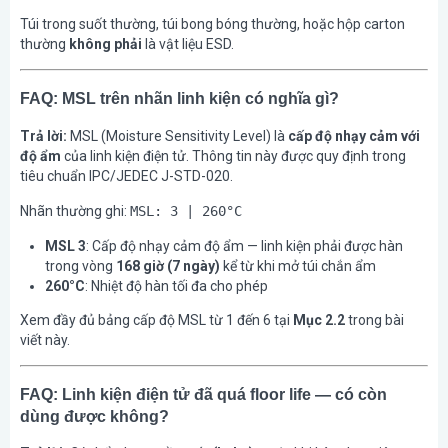
Túi trong suốt thường, túi bong bóng thường, hoặc hộp carton
thường
không phải
là vật liệu ESD.
FAQ: MSL trên nhãn linh kiện có nghĩa gì?
Trả lời:
MSL (Moisture Sensitivity Level) là
cấp độ nhạy cảm với
độ ẩm
của linh kiện điện tử. Thông tin này được quy định trong
tiêu chuẩn IPC/JEDEC J-STD-020.
Nhãn thường ghi:
MSL: 3 | 260°C
MSL 3
: Cấp độ nhạy cảm độ ẩm — linh kiện phải được hàn
trong vòng
168 giờ (7 ngày)
kể từ khi mở túi chắn ẩm
260°C
: Nhiệt độ hàn tối đa cho phép
Xem đầy đủ bảng cấp độ MSL từ 1 đến 6 tại
Mục 2.2
trong bài
viết này.
FAQ: Linh kiện điện tử đã quá floor life — có còn
dùng được không?