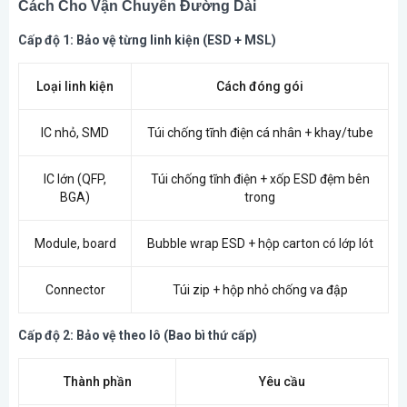
Cách Cho Vận Chuyển Đường Dài
Cấp độ 1: Bảo vệ từng linh kiện (ESD + MSL)
Loại linh kiện
Cách đóng gói
IC nhỏ, SMD
Túi chống tĩnh điện cá nhân + khay/tube
IC lớn (QFP,
Túi chống tĩnh điện + xốp ESD đệm bên
BGA)
trong
Module, board
Bubble wrap ESD + hộp carton có lớp lót
Connector
Túi zip + hộp nhỏ chống va đập
Cấp độ 2: Bảo vệ theo lô (Bao bì thứ cấp)
Thành phần
Yêu cầu