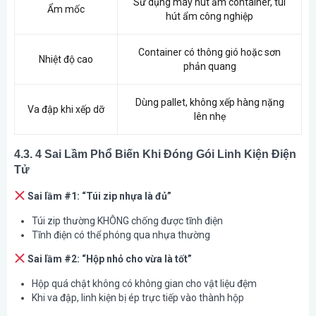
Sử dụng máy hút ẩm container, túi
Ẩm mốc
hút ẩm công nghiệp
Container có thông gió hoặc sơn
Nhiệt độ cao
phản quang
Dùng pallet, không xếp hàng nặng
Va đập khi xếp dỡ
lên nhẹ
4.3. 4 Sai Lầm Phổ Biến Khi Đóng Gói Linh Kiện Điện
Tử
Sai lầm #1: “Túi zip nhựa là đủ”
Túi zip thường KHÔNG chống được tĩnh điện
Tĩnh điện có thể phóng qua nhựa thường
Sai lầm #2: “Hộp nhỏ cho vừa là tốt”
Hộp quá chật không có không gian cho vật liệu đệm
Khi va đập, linh kiện bị ép trực tiếp vào thành hộp