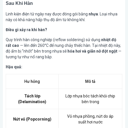
Sau Khi Hàn
Linh kiện điện tử ngày nay được đóng gói bằng
nhựa
. Loại nhựa
này có khả năng hấp thụ độ ẩm từ không khí.
Điều gì xảy ra khi hàn?
Quy trình hàn công nghiệp (reflow soldering) sử dụng
nhiệt độ
rất cao
— lên đến 260°C để nung chảy thiếc hàn. Tại nhiệt độ này,
độ ẩm bị “nhốt” bên trong nhựa sẽ
hóa hơi và giãn nở đột ngột
—
tương tự như nổ rang bắp.
Hậu quả:
Hư hỏng
Mô tả
Tách lớp
Lớp nhựa bóc tách khỏi chip
(Delamination)
bên trong
Vỏ nhựa phồng, nứt do áp
Nứt vỏ (Popcorning)
suất hơi nước