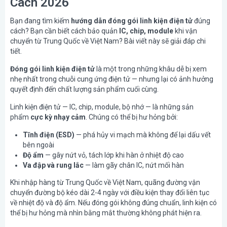
Cách 2026
Bạn đang tìm kiếm
hướng dẫn đóng gói linh kiện điện tử
đúng
cách? Bạn cần biết cách bảo quản
IC, chip, module
khi vận
chuyển từ Trung Quốc về Việt Nam? Bài viết này sẽ giải đáp chi
tiết.
Đóng gói linh kiện điện tử
là một trong những khâu dễ bị xem
nhẹ nhất trong chuỗi cung ứng điện tử — nhưng lại có ảnh hưởng
quyết định đến chất lượng sản phẩm cuối cùng.
Linh kiện điện tử — IC, chip, module, bộ nhớ — là những sản
phẩm
cực kỳ nhạy cảm
. Chúng có thể bị hư hỏng bởi:
Tĩnh điện (ESD)
— phá hủy vi mạch mà không để lại dấu vết
bên ngoài
Độ ẩm
— gây nứt vỏ, tách lớp khi hàn ở nhiệt độ cao
Va đập và rung lắc
— làm gãy chân IC, nứt mối hàn
Khi nhập hàng từ Trung Quốc về Việt Nam, quãng đường vận
chuyển đường bộ kéo dài 2-4 ngày với điều kiện thay đổi liên tục
về nhiệt độ và độ ẩm. Nếu đóng gói không đúng chuẩn, linh kiện có
thể bị hư hỏng mà nhìn bằng mắt thường không phát hiện ra.