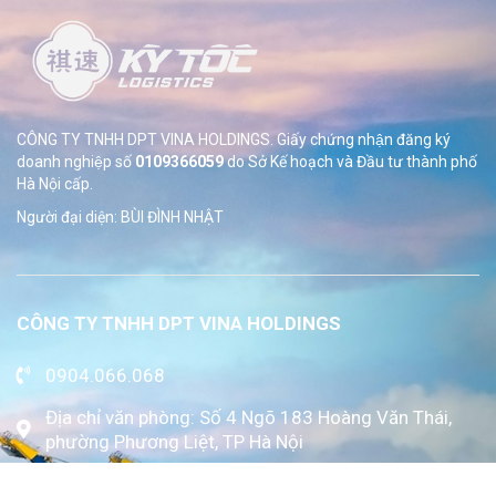
CÔNG TY TNHH DPT VINA HOLDINGS. Giấy chứng nhận đăng ký
doanh nghiệp số
0109366059
do Sở
Kế hoạch và Đầu tư thành phố
Hà Nội cấp.
Người đại diện: BÙI ĐÌNH NHẬT
CÔNG TY TNHH DPT VINA HOLDINGS
0904.066.068
Địa chỉ văn phòng: Số 4 Ngõ 183 Hoàng Văn Thái,
phường Phương Liệt, TP Hà Nội
www.kytoc.vn