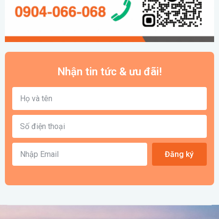
Nhận tin tức & ưu đãi!
Đăng ký