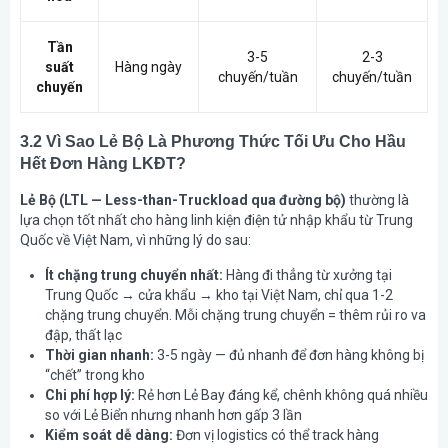
Tần
3-5
2-3
suất
Hàng ngày
chuyến/tuần
chuyến/tuần
chuyến
3.2 Vì Sao Lẻ Bộ Là Phương Thức Tối Ưu Cho Hầu
Hết Đơn Hàng LKĐT?
Lẻ Bộ (LTL — Less-than-Truckload qua đường bộ)
thường là
lựa chọn tốt nhất cho hàng linh kiện điện tử nhập khẩu từ Trung
Quốc về Việt Nam, vì những lý do sau:
Ít chặng trung chuyển nhất:
Hàng đi thẳng từ xưởng tại
Trung Quốc → cửa khẩu → kho tại Việt Nam, chỉ qua 1-2
chặng trung chuyển. Mỗi chặng trung chuyển = thêm rủi ro va
đập, thất lạc
Thời gian nhanh:
3-5 ngày — đủ nhanh để đơn hàng không bị
“chết” trong kho
Chi phí hợp lý:
Rẻ hơn Lẻ Bay đáng kể, chênh không quá nhiều
so với Lẻ Biển nhưng nhanh hơn gấp 3 lần
Kiểm soát dễ dàng:
Đơn vị logistics có thể track hàng