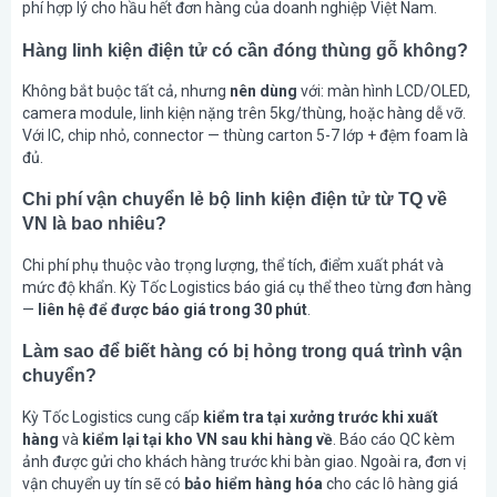
phí hợp lý cho hầu hết đơn hàng của doanh nghiệp Việt Nam.
Hàng linh kiện điện tử có cần đóng thùng gỗ không?
Không bắt buộc tất cả, nhưng
nên dùng
với: màn hình LCD/OLED,
camera module, linh kiện nặng trên 5kg/thùng, hoặc hàng dễ vỡ.
Với IC, chip nhỏ, connector — thùng carton 5-7 lớp + đệm foam là
đủ.
Chi phí vận chuyển lẻ bộ linh kiện điện tử từ TQ về
VN là bao nhiêu?
Chi phí phụ thuộc vào trọng lượng, thể tích, điểm xuất phát và
mức độ khẩn. Kỳ Tốc Logistics báo giá cụ thể theo từng đơn hàng
—
liên hệ để được báo giá trong 30 phút
.
Làm sao để biết hàng có bị hỏng trong quá trình vận
chuyển?
Kỳ Tốc Logistics cung cấp
kiểm tra tại xưởng trước khi xuất
hàng
và
kiểm lại tại kho VN sau khi hàng về
. Báo cáo QC kèm
ảnh được gửi cho khách hàng trước khi bàn giao. Ngoài ra, đơn vị
vận chuyển uy tín sẽ có
bảo hiểm hàng hóa
cho các lô hàng giá