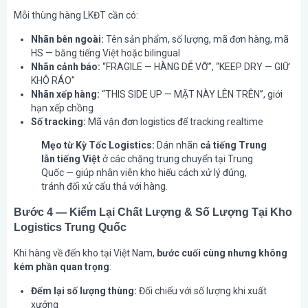
Mỗi thùng hàng LKĐT cần có:
Nhãn bên ngoài:
Tên sản phẩm, số lượng, mã đơn hàng, mã
HS — bằng tiếng Việt hoặc bilingual
Nhãn cảnh báo:
“FRAGILE — HÀNG DỄ VỠ”, “KEEP DRY — GIỮ
KHÔ RÁO”
Nhãn xếp hàng:
“THIS SIDE UP — MẶT NÀY LÊN TRÊN”, giới
hạn xếp chồng
Số tracking:
Mã vận đơn logistics để tracking realtime
Mẹo từ Kỳ Tốc Logistics:
Dán nhãn
cả tiếng Trung
lẫn tiếng Việt
ở các chặng trung chuyển tại Trung
Quốc — giúp nhân viên kho hiểu cách xử lý đúng,
tránh đối xử cẩu thả với hàng.
Bước 4 — Kiểm Lại Chất Lượng & Số Lượng Tại Kho
Logistics Trung Quốc
Khi hàng về đến kho tại Việt Nam,
bước cuối cùng nhưng không
kém phần quan trọng
:
Đếm lại số lượng thùng:
Đối chiếu với số lượng khi xuất
xưởng