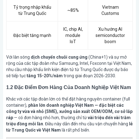
Tỷ trọng nhập khẩu
Vietnam
~85%
từ Trung Quốc
Customs
IC, chip AI,
Xu hướng AI
Đặc biệt tăng mạnh
module
semiconductor
IoT
boom
Với làn sóng
dịch chuyển chuỗi cung ứng
(China+1) và sự mở
rộng của các tập đoàn như Samsung, Intel, Foxconn tại Việt Nam,
nhu cầu nhập khẩu linh kiện điện tử từ Trung Quốc được dự báo
sẽ tiếp tục
tăng 15-20%/năm
trong giai đoạn 2026-2030.
1.2 Đặc Điểm Đơn Hàng Của Doanh Nghiệp Việt Nam
Khác với các tập đoàn lớn có thể đặt hàng nguyên container (full
container),
phần lớn doanh nghiệp Việt Nam — đặc biệt các
công ty vừa và nhỏ (SME), xưởng sản xuất OEM/ODM, cơ sở lắp
ráp
— có đơn hàng nhỏ hơn, thường chỉ từ
vài triệu đến vài trăm
triệu đồng mỗi lần
. Điều này dẫn đến nhu cầu vận chuyển hàng
lẻ
từ Trung Quốc về Việt Nam
là rất phổ biến.