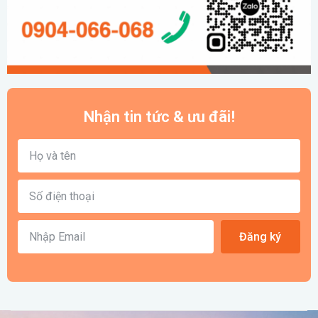
Nhận tin tức & ưu đãi!
Đăng ký