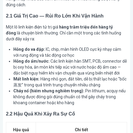
đúng cách.
2.1 Giá Trị Cao — Rủi Ro Lớn Khi Vận Hành
Một lô linh kiện điện tử trị giá
hàng trăm triệu đến hàng tỷ
đồng
là chuyện bình thường. Chỉ cần một trong các tình huống
dưới đây xảy ra:
Hỏng do va đập:
IC, chip, màn hình OLED cực kỳ nhạy cảm
với rung động và tác động cơ học
Hỏng do ẩm/nước:
Các linh kiện hàn SMT, PCB, connector dễ
bị oxy hóa, ăn mòn khi tiếp xúc với nước hoặc độ ẩm cao —
đặc biệt nguy hiểm khi vận chuyển qua vùng biển nhiệt đới
Mất linh kiện:
Hàng nhỏ gọn, đắt tiền, dễ bị thất lạc hoặc “bốc
蒸发” trong quá trình trung chuyển nhiều chặng
Cháy nổ (hiếm nhưng nghiêm trọng):
Pin lithium, acquy nếu
không được đóng gói đúng chuẩn có thể gây cháy trong
khoang container hoặc kho hàng
2.2 Hậu Quả Khi Xảy Ra Sự Cố
Hậu quả
Chi tiết