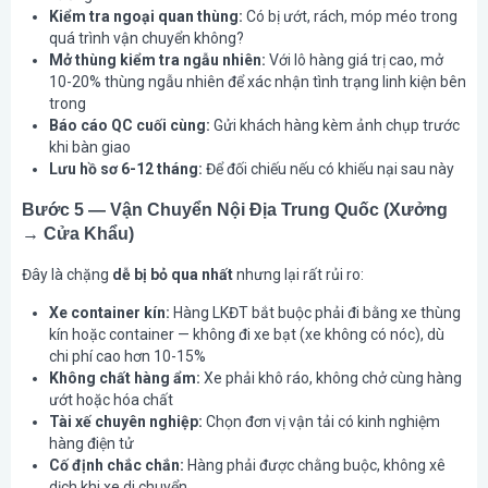
Kiểm tra ngoại quan thùng:
Có bị ướt, rách, móp méo trong
quá trình vận chuyển không?
Mở thùng kiểm tra ngẫu nhiên:
Với lô hàng giá trị cao, mở
10-20% thùng ngẫu nhiên để xác nhận tình trạng linh kiện bên
trong
Báo cáo QC cuối cùng:
Gửi khách hàng kèm ảnh chụp trước
khi bàn giao
Lưu hồ sơ 6-12 tháng:
Để đối chiếu nếu có khiếu nại sau này
Bước 5 — Vận Chuyển Nội Địa Trung Quốc (Xưởng
→ Cửa Khẩu)
Đây là chặng
dễ bị bỏ qua nhất
nhưng lại rất rủi ro:
Xe container kín:
Hàng LKĐT bắt buộc phải đi bằng xe thùng
kín hoặc container — không đi xe bạt (xe không có nóc), dù
chi phí cao hơn 10-15%
Không chất hàng ẩm:
Xe phải khô ráo, không chở cùng hàng
ướt hoặc hóa chất
Tài xế chuyên nghiệp:
Chọn đơn vị vận tải có kinh nghiệm
hàng điện tử
Cố định chắc chắn:
Hàng phải được chằng buộc, không xê
dịch khi xe di chuyển