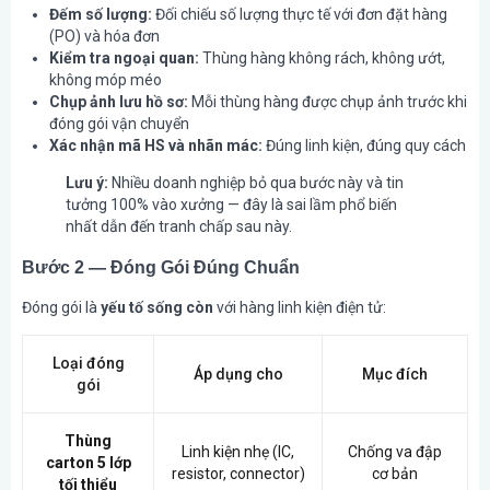
Đếm số lượng:
Đối chiếu số lượng thực tế với đơn đặt hàng
(PO) và hóa đơn
Kiểm tra ngoại quan:
Thùng hàng không rách, không ướt,
không móp méo
Chụp ảnh lưu hồ sơ:
Mỗi thùng hàng được chụp ảnh trước khi
đóng gói vận chuyển
Xác nhận mã HS và nhãn mác:
Đúng linh kiện, đúng quy cách
Lưu ý:
Nhiều doanh nghiệp bỏ qua bước này và tin
tưởng 100% vào xưởng — đây là sai lầm phổ biến
nhất dẫn đến tranh chấp sau này.
Bước 2 — Đóng Gói Đúng Chuẩn
Đóng gói là
yếu tố sống còn
với hàng linh kiện điện tử:
Loại đóng
Áp dụng cho
Mục đích
gói
Thùng
Linh kiện nhẹ (IC,
Chống va đập
carton 5 lớp
resistor, connector)
cơ bản
tối thiểu