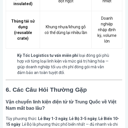
đột ngột
nhiệt
insulated)
Doanh
Thùng tái sử
nghiệp
dụng
Khung nhựa/khung gỗ
nhập định
(reusable
có thể dùng lại nhiều lần
kỳ, volume
crate)
lớn
Kỳ Tốc Logistics tư vấn miễn phí
loại đóng gói phù
hợp với từng loại linh kiện và mức giá trị hàng hóa —
giúp doanh nghiệp tối ưu chi phí đóng gói mà vẫn
đảm bảo an toàn tuyệt đối.
6. Các Câu Hỏi Thường Gặp
Vận chuyển linh kiện điện tử từ Trung Quốc về Việt
Nam mất bao lâu?
Tùy phương thức:
Lẻ Bay 1-3 ngày
,
Lẻ Bộ 3-5 ngày
,
Lẻ Biển 10-
15 ngày
. Lẻ Bộ là phương thức phổ biến nhất — đủ nhanh và chi