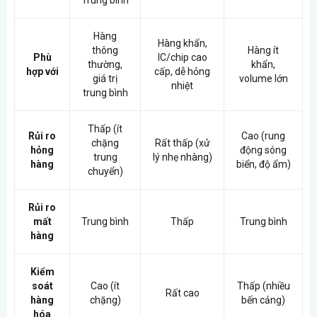
Trung bình
Hàng
Hàng khẩn,
thông
Hàng ít
Phù
IC/chip cao
thường,
khẩn,
hợp với
cấp, dễ hỏng
giá trị
volume lớn
nhiệt
trung bình
Thấp (ít
Rủi ro
Cao (rung
chặng
Rất thấp (xử
hỏng
động sóng
trung
lý nhẹ nhàng)
hàng
biển, độ ẩm)
chuyển)
Rủi ro
mất
Trung bình
Thấp
Trung bình
hàng
Kiểm
soát
Cao (ít
Thấp (nhiều
Rất cao
hàng
chặng)
bến cảng)
hóa