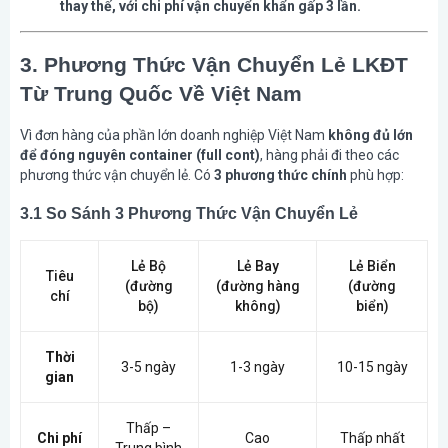
thay thế, với chi phí vận chuyển khẩn gấp 3 lần.
3. Phương Thức Vận Chuyển Lẻ LKĐT
Từ Trung Quốc Về Việt Nam
Vì đơn hàng của phần lớn doanh nghiệp Việt Nam
không đủ lớn
để đóng nguyên container (full cont)
, hàng phải đi theo các
phương thức vận chuyển lẻ. Có
3 phương thức chính
phù hợp:
3.1 So Sánh 3 Phương Thức Vận Chuyển Lẻ
Lẻ Bộ
Lẻ Bay
Lẻ Biển
Tiêu
(đường
(đường hàng
(đường
chí
bộ)
không)
biển)
Thời
3-5 ngày
1-3 ngày
10-15 ngày
gian
Thấp –
Chi phí
Cao
Thấp nhất