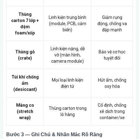
Thùng
Linh kiện trung bình
Giảm rung
carton 7 lớp +
(module, PCB, cảm
động, chống va
đệm
biến)
đập mạnh
foam/xốp
Linh kiện nặng, dễ
Thùng gỗ
Bảo vệ cơ học
vỡ (màn hình,
(crate)
tuyệt đối
camera module)
Túi khí chống
Mọi loại linh kiện
Hút ẩm, chống
ẩm
điện tử
oxy hóa
(desiccant)
Màng co
Cố định, chống
Thùng carton trong
(stretch
xê dịch trong
lô hàng
wrap)
container/xe
Bước 3 — Ghi Chú & Nhãn Mác Rõ Ràng