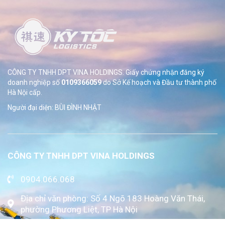
CÔNG TY TNHH DPT VINA HOLDINGS. Giấy chứng nhận đăng ký
doanh nghiệp số
0109366059
do Sở
Kế hoạch và Đầu tư thành phố
Hà Nội cấp.
Người đại diện: BÙI ĐÌNH NHẬT
CÔNG TY TNHH DPT VINA HOLDINGS
0904.066.068
Địa chỉ văn phòng: Số 4 Ngõ 183 Hoàng Văn Thái,
phường Phương Liệt, TP Hà Nội