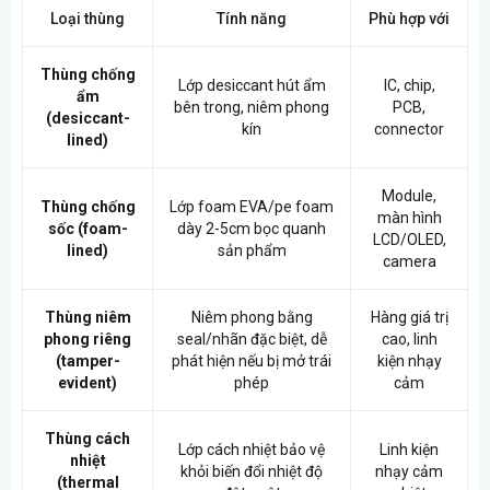
Loại thùng
Tính năng
Phù hợp với
Thùng chống
Lớp desiccant hút ẩm
IC, chip,
ẩm
bên trong, niêm phong
PCB,
(desiccant-
kín
connector
lined)
Module,
Thùng chống
Lớp foam EVA/pe foam
màn hình
sốc (foam-
dày 2-5cm bọc quanh
LCD/OLED,
lined)
sản phẩm
camera
Thùng niêm
Niêm phong bằng
Hàng giá trị
phong riêng
seal/nhãn đặc biệt, dễ
cao, linh
(tamper-
phát hiện nếu bị mở trái
kiện nhạy
evident)
phép
cảm
Thùng cách
Lớp cách nhiệt bảo vệ
Linh kiện
nhiệt
khỏi biến đổi nhiệt độ
nhạy cảm
(thermal