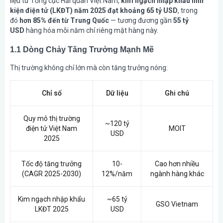
liệu từ Tổng cục Hải quan Việt Nam,
kim ngạch nhập khẩu linh
kiện điện tử (LKĐT) năm 2025 đạt khoảng 65 tỷ USD
, trong
đó
hơn 85% đến từ Trung Quốc
— tương đương gần
55 tỷ
USD
hàng hóa mỗi năm chỉ riêng mặt hàng này.
1.1 Dòng Chảy Tăng Trưởng Mạnh Mẽ
Thị trường không chỉ lớn mà còn tăng trưởng nóng:
Chỉ số
Dữ liệu
Ghi chú
Quy mô thị trường
~120 tỷ
điện tử Việt Nam
MOIT
USD
2025
Tốc độ tăng trưởng
10-
Cao hơn nhiều
(CAGR 2025-2030)
12%/năm
ngành hàng khác
Kim ngạch nhập khẩu
~65 tỷ
GSO Vietnam
LKĐT 2025
USD