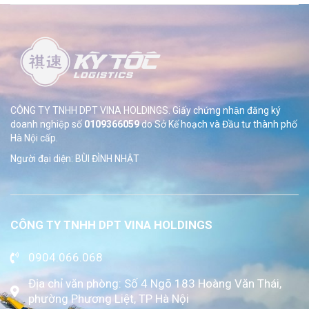
CÔNG TY TNHH DPT VINA HOLDINGS. Giấy chứng nhận đăng ký
doanh nghiệp số
0109366059
do Sở
Kế hoạch và Đầu tư thành phố
Hà Nội cấp.
Người đại diện: BÙI ĐÌNH NHẬT
CÔNG TY TNHH DPT VINA HOLDINGS
0904.066.068
Địa chỉ văn phòng: Số 4 Ngõ 183 Hoàng Văn Thái,
phường Phương Liệt, TP Hà Nội