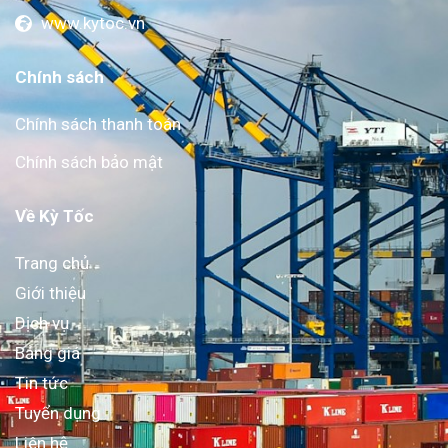
www.kytoc.vn
Chính sách
Chính sách thanh toán
Chính sách bảo mật
Về Kỳ Tốc
Trang chủ
Giới thiệu
Dịch vụ
Bảng giá
Tin tức
Tuyển dụng
Liên hệ