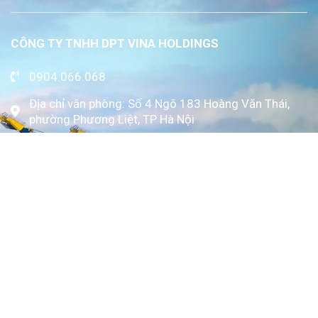
CÔNG TY TNHH DPT VINA HOLDINGS
0904.066.068
Địa chỉ văn phòng: Số 4 Ngõ 183 Hoàng Văn Thái,
phường Phương Liệt, TP Hà Nội
www.kytoc.vn
Chính sách
Chính sách thanh toán
Chính sách bảo mật
Về Kỳ Tốc
Trang chủ