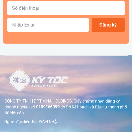
Đăng ký
CÔNG TY TNHH DPT VINA HOLDINGS. Giấy chứng nhận đăng ký
doanh nghiệp số
0109366059
do Sở
Kế hoạch và Đầu tư thành phố
Hà Nội cấp.
Người đại diện: BÙI ĐÌNH NHẬT