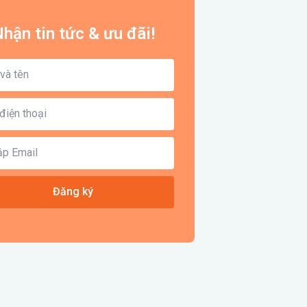
hận tin tức & ưu đãi!
Đăng ký