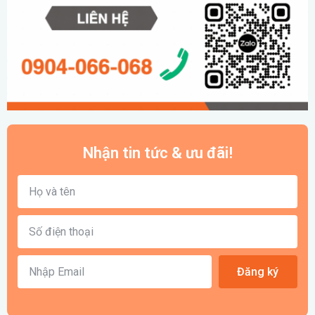
Nhận tin tức & ưu đãi!
Đăng ký