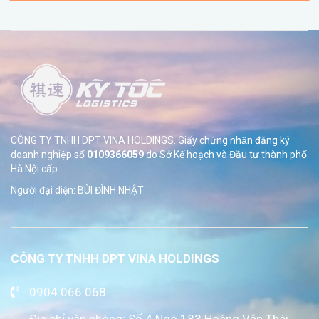
CÔNG TY TNHH DPT VINA HOLDINGS. Giấy chứng nhận đăng ký
doanh nghiệp số
0109366059
do Sở
Kế hoạch và Đầu tư thành phố
Hà Nội cấp.
Người đại diện: BÙI ĐÌNH NHẬT
CÔNG TY TNHH DPT VINA HOLDINGS
0904.066.068
Địa chỉ văn phòng: Số 4 Ngõ 183 Hoàng Văn Thái,