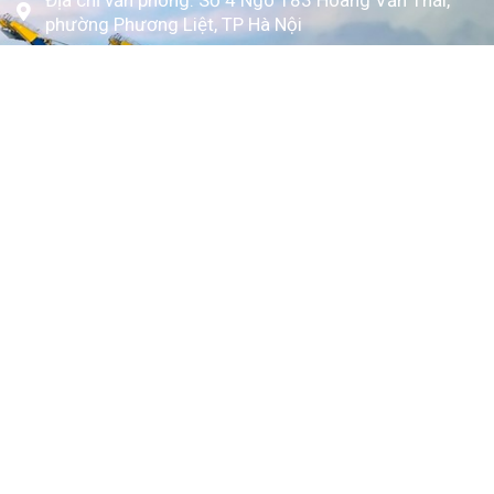
phường Phương Liệt, TP Hà Nội
www.kytoc.vn
Chính sách
Chính sách thanh toán
Chính sách bảo mật
Về Kỳ Tốc
Trang chủ
Giới thiệu
Dịch vụ
Bảng giá
Tin tức