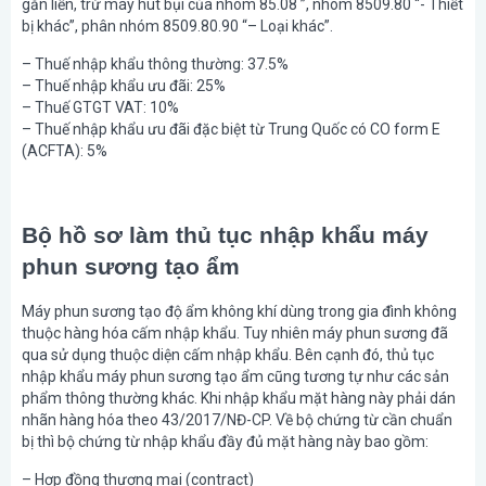
gắn liền, trừ máy hút bụi của nhóm 85.08 ”, nhóm 8509.80 “- Thiết
bị khác”, phân nhóm 8509.80.90 “– Loại khác”.
– Thuế nhập khẩu thông thường: 37.5%
– Thuế nhập khẩu ưu đãi: 25%
– Thuế GTGT VAT: 10%
– Thuế nhập khẩu ưu đãi đặc biệt từ Trung Quốc có CO form E
(ACFTA): 5%
Bộ hồ sơ làm thủ tục nhập khẩu máy
phun sương tạo ẩm
Máy phun sương tạo độ ẩm không khí dùng trong gia đình không
thuộc hàng hóa cấm nhập khẩu. Tuy nhiên máy phun sương đã
qua sử dụng thuộc diện cấm nhập khẩu. Bên cạnh đó, thủ tục
nhập khẩu máy phun sương tạo ẩm cũng tương tự như các sản
phẩm thông thường khác. Khi nhập khẩu mặt hàng này phải dán
nhãn hàng hóa theo 43/2017/NĐ-CP. Về bộ chứng từ cần chuẩn
bị thì bộ chứng từ nhập khẩu đầy đủ mặt hàng này bao gồm:
– Hợp đồng thương mại (contract)