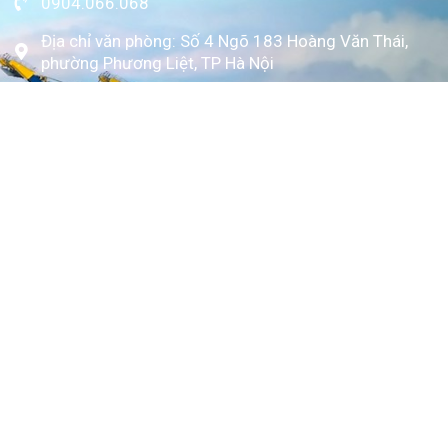
0904.066.068
Địa chỉ văn phòng: Số 4 Ngõ 183 Hoàng Văn Thái,
phường Phương Liệt, TP Hà Nội
www.kytoc.vn
Chính sách
Chính sách thanh toán
Chính sách bảo mật
Về Kỳ Tốc
Trang chủ
Giới thiệu
Dịch vụ
Bảng giá