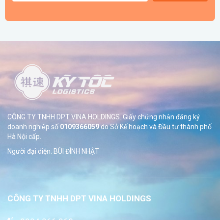
CÔNG TY TNHH DPT VINA HOLDINGS. Giấy chứng nhận đăng ký
doanh nghiệp số
0109366059
do Sở
Kế hoạch và Đầu tư thành phố
Hà Nội cấp.
Người đại diện: BÙI ĐÌNH NHẬT
CÔNG TY TNHH DPT VINA HOLDINGS