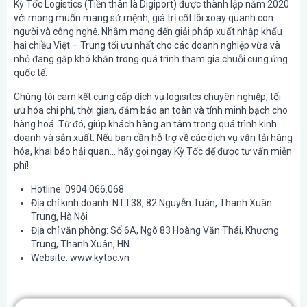
Kỳ Tốc Logistics (Tiền thân là Digiport) được thành lập năm 2020
với mong muốn mang sứ mệnh, giá trị cốt lõi xoay quanh con
người và công nghệ. Nhằm mang đến giải pháp xuất nhập khẩu
hai chiều Việt – Trung tối ưu nhất cho các doanh nghiệp vừa và
nhỏ đang gặp khó khăn trong quá trình tham gia chuỗi cung ứng
quốc tế.
Chúng tôi cam kết cung cấp dịch vụ logisitcs chuyên nghiệp, tối
ưu hóa chi phí, thời gian, đảm bảo an toàn và tính minh bạch cho
hàng hoá. Từ đó, giúp khách hàng an tâm trong quá trình kinh
doanh và sản xuất. Nếu bạn cần hỗ trợ về các dịch vụ vận tải hàng
hóa, khai báo hải quan… hãy gọi ngay Kỳ Tốc để được tư vấn miễn
phí!
Hotline: 0904.066.068
Địa chỉ kinh doanh: NTT38, 82 Nguyễn Tuân, Thanh Xuân
Trung, Hà Nội
Địa chỉ văn phòng: Số 6A, Ngõ 83 Hoàng Văn Thái, Khương
Trung, Thanh Xuân, HN
Website: www.kytoc.vn