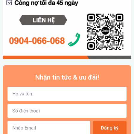
Nhận tin tức & ưu đãi!
Đăng ký