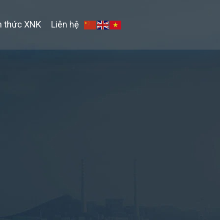
n thức XNK
Liên hệ