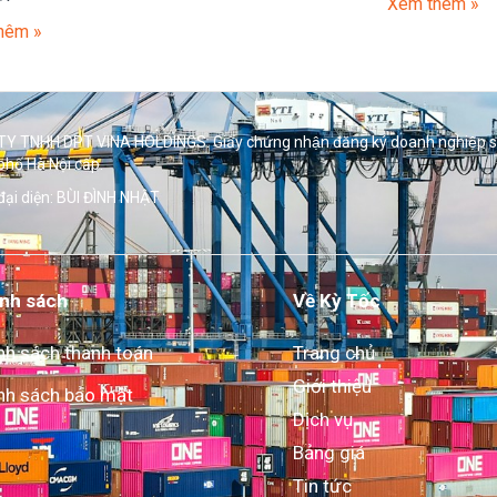
Xem thêm »
hêm »
Y TNHH DPT VINA HOLDINGS. Giấy chứng nhận đăng ký doanh nghiệp 
phố Hà Nội cấp.
đại diện: BÙI ĐÌNH NHẬT
nh sách
Về Kỳ Tốc
nh sách thanh toán
Trang chủ
Giới thiệu
nh sách bảo mật
Dịch vụ
Bảng giá
Tin tức