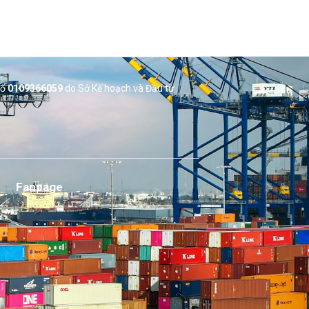
số
0109366059
do Sở
Kế hoạch và Đầu tư
Fanpage