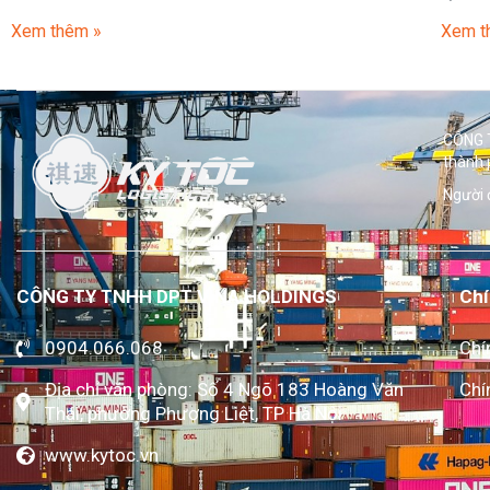
Xem thêm »
Xem t
CÔNG T
thành 
Người 
CÔNG TY TNHH DPT VINA HOLDINGS
Chí
0904.066.068
Chí
Địa chỉ văn phòng: Số 4 Ngõ 183 Hoàng Văn
Chí
Thái, phường Phương Liệt, TP Hà Nội
www.kytoc.vn