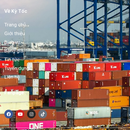
Về Kỳ Tốc
Trang chủ
Giới thiệu
Dịch vụ
Bảng giá
Tin tức
Tuyển dụng
Liên hệ
Fanpage