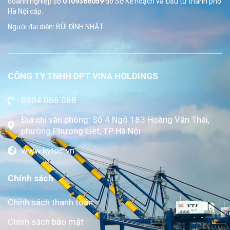
doanh nghiệp số
0109366059
do Sở
Kế hoạch và Đầu tư thành phố
Hà Nội cấp.
Người đại diện: BÙI ĐÌNH NHẬT
CÔNG TY TNHH DPT VINA HOLDINGS
0904.066.068
Địa chỉ văn phòng: Số 4 Ngõ 183 Hoàng Văn Thái,
phường Phương Liệt, TP Hà Nội
www.kytoc.vn
Chính sách
Chính sách thanh toán
Chính sách bảo mật