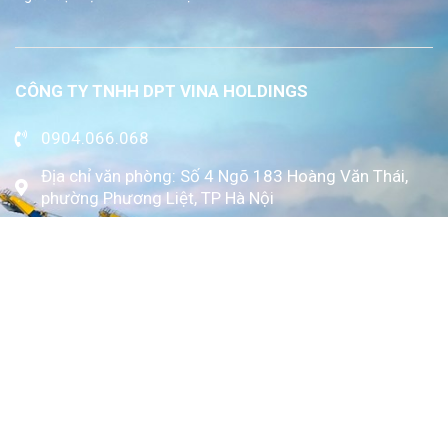
CÔNG TY TNHH DPT VINA HOLDINGS
0904.066.068
Địa chỉ văn phòng: Số 4 Ngõ 183 Hoàng Văn Thái,
phường Phương Liệt, TP Hà Nội
www.kytoc.vn
Chính sách
Chính sách thanh toán
Chính sách bảo mật
Về Kỳ Tốc