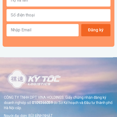
Đăng ký
CÔNG TY TNHH DPT VINA HOLDINGS. Giấy chứng nhận đăng ký
doanh nghiệp số
0109366059
do Sở
Kế hoạch và Đầu tư thành phố
Hà Nội cấp.
Người đại diện: BÙI ĐÌNH NHẬT