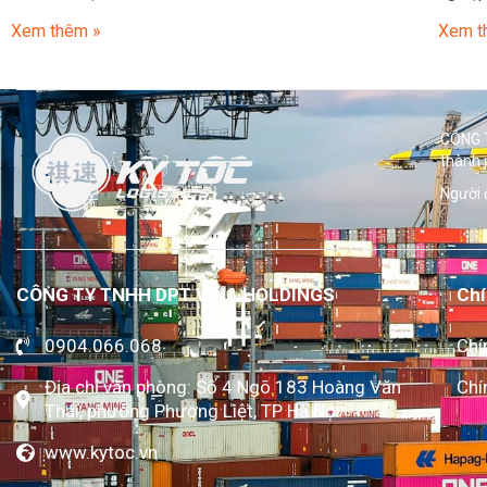
Xem thêm »
Xem t
CÔNG T
thành 
Người 
CÔNG TY TNHH DPT VINA HOLDINGS
Chí
0904.066.068
Chí
Địa chỉ văn phòng: Số 4 Ngõ 183 Hoàng Văn
Chí
Thái, phường Phương Liệt, TP Hà Nội
www.kytoc.vn