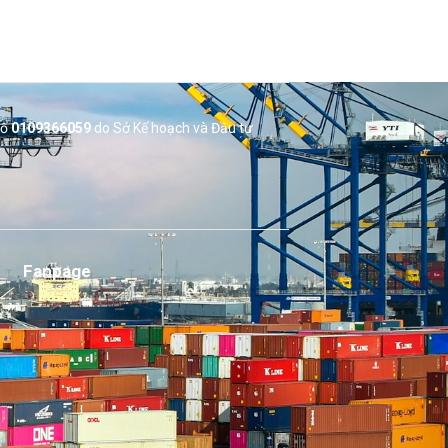
số
0109366059
do Sở
Kế hoạch và Đầu tư
Fanpage