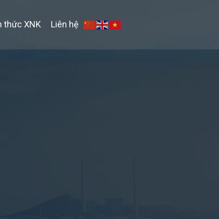
n thức XNK
Liên hệ