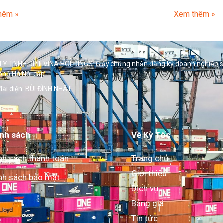
hêm »
Xem thêm »
Y TNHH DPT VINA HOLDINGS. Giấy chứng nhận đăng ký doanh nghiệp 
phố Hà Nội cấp.
đại diện: BÙI ĐÌNH NHẬT
nh sách
Về Kỳ Tốc
nh sách thanh toán
Trang chủ
Giới thiệu
nh sách bảo mật
Dịch vụ
Bảng giá
Tin tức