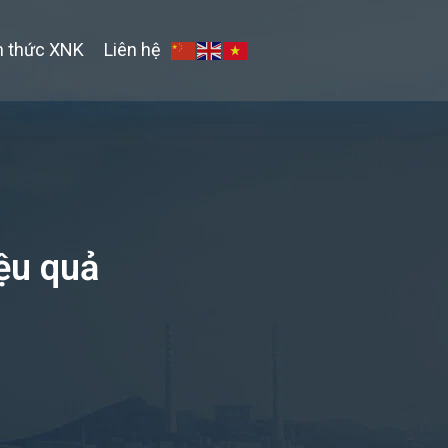
n thức XNK
Liên hệ
iệu quả