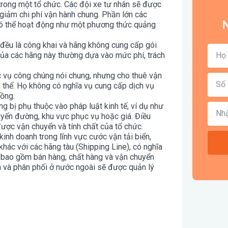
trong một tổ chức. Các đội xe tư nhân sẽ được
giảm chi phí vận hành chung. Phần lớn các
N
 có thể hoạt động như một phương thức quảng
 đều là công khai và hãng không cung cấp gói
của các hãng này thường dựa vào mức phí, trách
c vụ công chúng nói chung, nhưng cho thuê vận
ụ thể. Họ không có nghĩa vụ cung cấp dịch vụ
ồng.
g bị phụ thuộc vào pháp luật kinh tế, ví dụ như
tuyến đường, khu vực phục vụ hoặc giá. Điều
ược vận chuyển và tính chất của tổ chức.
nh doanh trong lĩnh vực cước vận tải biển,
khác với các hãng tàu (Shipping Line), có nghĩa
 bao gồm bán hàng, chất hàng và vận chuyển
 và phân phối ở nước ngoài sẽ được quản lý