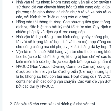
Nhà vận tải tư nhân: Nhóm cung cấp vận tải độc quyền 
sử dụng để vận chuyển hàng hóa từ nhà cung cấp, giúp 
phương tiện giao thông cá nhân như ô tô và xe bán tải
cáo, với hình thức “biển quảng cáo di động”.
Hãng vận tải thông thường: Các phương tiện giao thông
dịch vụ đặc biệt cho bất kỳ một tổ chức nào. Quy định 
nhiệm pháp lý và dịch vụ được cung cấp.
Nhà vận tải hợp đồng: Loại hình công ty này không phụ
tải với số lượng tài xế hạn chế và theo một hợp đồng c
cho công chúng mà chỉ phục vụ khách hàng đã ký hợp đ
Vận tải miễn thuế: Một hãng vận tải cho thuê nhưng khôn
taxi hoặc xe tải chở hàng. Họ không bị hạn chế về các 
kiện miễn trừ của họ được xác định bởi loại sản phẩm đ
NVOCC (Non Vessel Owning Common Carrier): công ty ki
được xem là nhà vận tải đường biển (Carrier) nhưng lại 
là họ không sở hữu con tàu nào. Hoạt động của NVOCC
container đến các cổng vận chuyển. Các vấn đề vận đơn
bởi các đại lý NVOCC.
2. Các yếu tố cần xem xét khi đánh giá nhà vận tải