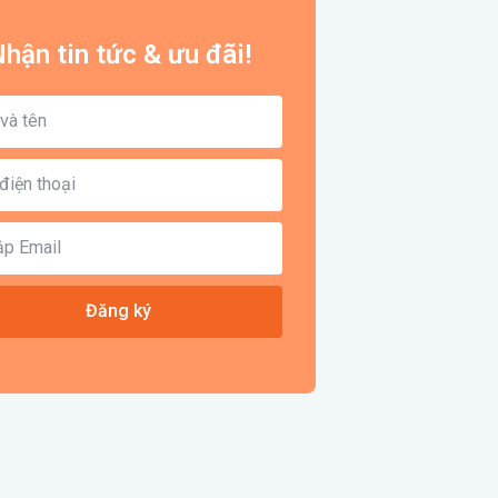
hận tin tức & ưu đãi!
Đăng ký