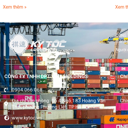
Xem thêm »
Xem t
CÔNG T
thành 
Người 
CÔNG TY TNHH DPT VINA HOLDINGS
Chí
0904.066.068
Chí
Địa chỉ văn phòng: Số 4 Ngõ 183 Hoàng Văn
Chí
Thái, phường Phương Liệt, TP Hà Nội
www.kytoc.vn