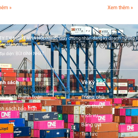
hêm »
Xem thêm »
Y TNHH DPT VINA HOLDINGS. Giấy chứng nhận đăng ký doanh nghiệp 
phố Hà Nội cấp.
đại diện: BÙI ĐÌNH NHẬT
nh sách
Về Kỳ Tốc
nh sách thanh toán
Trang chủ
Giới thiệu
nh sách bảo mật
Dịch vụ
Bảng giá
Tin tức