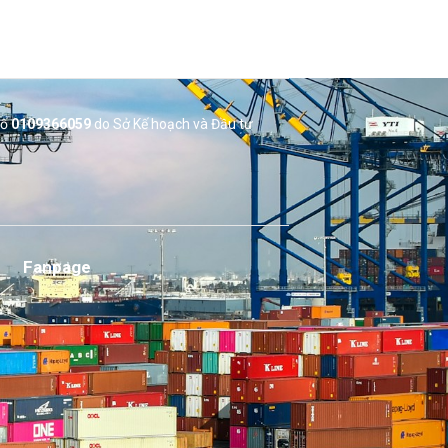
số
0109366059
do Sở
Kế hoạch và Đầu tư
Fanpage