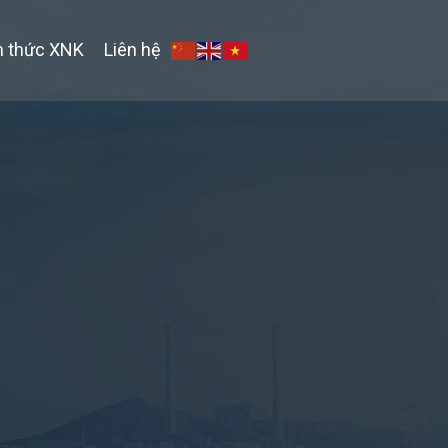
n thức XNK
Liên hệ