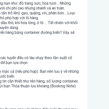
ẳng hạn như: đồ trang sức, hoa tươi… Những
ới chi phí cao nhưng nhanh và an toàn.
tấn trở lên): gạo, quặng, vôi, phân bón… Loại
nhỏ phù hợp với lô hàng.
u thô, khí hóa lỏng, ô tô … Tất nhiên với khối
huyên dùng.
yển hàng bằng container đường biển? Vậy sẽ
ố các tuyến đều có tàu chạy theo tần suất cố
u để bạn lựa chọn.
đó mặc cả (nếu phù hợp). Bạn nên lưu ý về những
cước biển.
tin cần thiết như tên hàng, số lượng container,
gửi bạn Thỏa thuận lưu khoang (Booking Note).