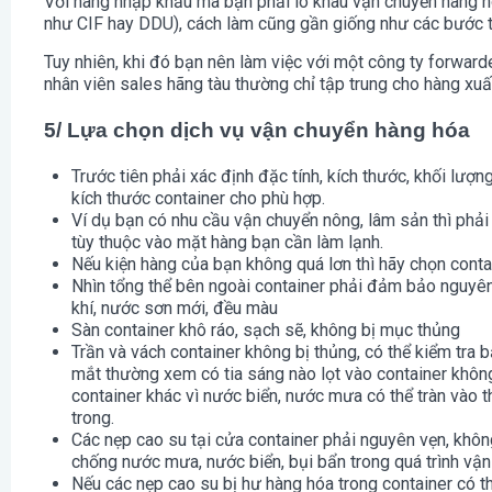
Với hàng nhập khẩu mà bạn phải lo khâu vận chuyển hàng h
như CIF hay DDU), cách làm cũng gần giống như các bước t
Tuy nhiên, khi đó bạn nên làm việc với một công ty forwarde
nhân viên sales hãng tàu thường chỉ tập trung cho hàng xuấ
5/ Lựa chọn dịch vụ vận chuyển hàng hóa
Trước tiên phải xác định đặc tính, kích thước, khối lượn
kích thước container cho phù hợp.
Ví dụ bạn có nhu cầu vận chuyển nông, lâm sản thì phải 
tùy thuộc vào mặt hàng bạn cần làm lạnh.
Nếu kiện hàng của bạn không quá lơn thì hãy chọn conta
Nhìn tổng thể bên ngoài container phải đảm bảo nguyê
khí, nước sơn mới, đều màu
Sàn container khô ráo, sạch sẽ, không bị mục thủng
Trần và vách container không bị thủng, có thể kiểm tra 
mắt thường xem có tia sáng nào lọt vào container không
container khác vì nước biển, nước mưa có thể tràn vào 
trong.
Các nẹp cao su tại cửa container phải nguyên vẹn, không
chống nước mưa, nước biển, bụi bẩn trong quá trình vận
Nếu các nẹp cao su bị hư hàng hóa trong container có t