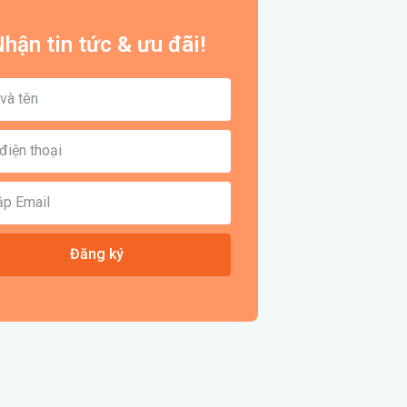
hận tin tức & ưu đãi!
Đăng ký