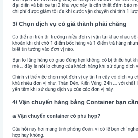
đại diện và bãi xe tại 2 khu vực này là cần thiết đảm bảo
chi phí được giảm tối đa khi cước vận chuyển chỉ tính 1 lượ
3/ Chọn dịch vụ có giá thành phải chăng
Có thể nói trên thị trường nhiều đơn vị vận tải khác nhau 
khoăn khi chỉ chở 1 điểm bốc hàng và 1 điểm trả hàng như
biết tin tưởng vào đơn vị nào.
Bạn lo lắng hàng có giao đúng hẹn không, có bị thiếu hụt k
mẻ … đây là nỗi lo chung của khách hàng khi sử dụng dịch v
Chính vì thế việc chọn một đơn vị uy tín tin cậy có dịch vụ c
khá nhiều đơn vị như: Thần Đèn, Kiến Vàng, 24h …. với chất
yên tâm khi sử dụng dịch vụ của các đơn vị này.
4/ Vận chuyển hàng bằng Container bạn cần
a/ Vận chuyển container có phù hợp?
Câu hỏi này hơi mang tính phỏng đoán, vì có lẽ bạn chỉ nghe 
hợp hay không.