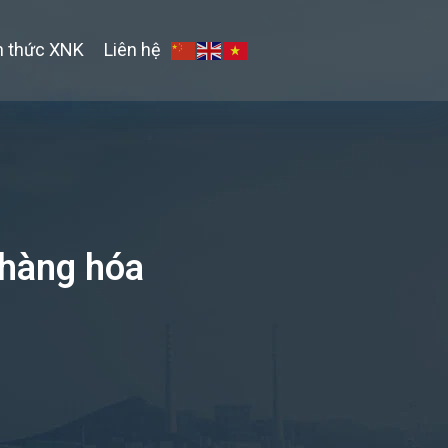
n thức XNK
Liên hệ
 hàng hóa