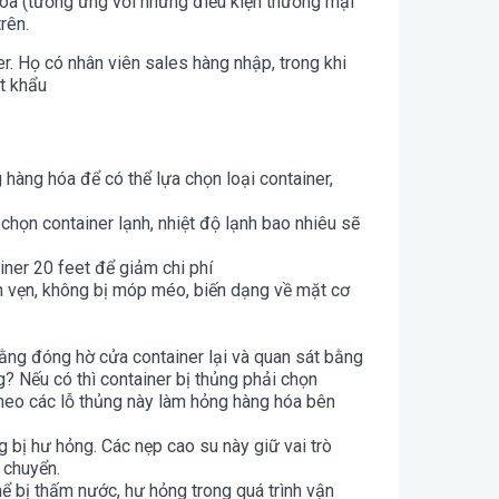
óa (tương ứng với những điều kiện thương mại
rên.
r. Họ có nhân viên sales hàng nhập, trong khi
t khẩu
g hàng hóa để có thể lựa chọn loại container,
chọn container lạnh, nhiệt độ lạnh bao nhiêu sẽ
iner 20 feet để giảm chi phí
n vẹn, không bị móp méo, biến dạng về mặt cơ
bằng đóng hờ cửa container lại và quan sát bằng
? Nếu có thì container bị thủng phải chọn
theo các lỗ thủng này làm hỏng hàng hóa bên
 bị hư hỏng. Các nẹp cao su này giữ vai trò
 chuyển.
hể bị thấm nước, hư hỏng trong quá trình vận