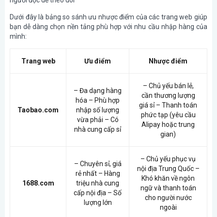
Dưới đây là bảng so sánh ưu nhược điểm của các trang web giúp
bạn dễ dàng chọn nền tảng phù hợp với nhu cầu nhập hàng của
mình:
Trang web
Ưu điểm
Nhược điểm
– Chủ yếu bán lẻ,
– Đa dạng hàng
cần thương lượng
hóa – Phù hợp
giá sỉ – Thanh toán
Taobao.com
nhập số lượng
phức tạp (yêu cầu
vừa phải – Có
Alipay hoặc trung
nhà cung cấp sỉ
gian)
– Chủ yếu phục vụ
– Chuyên sỉ, giá
nội địa Trung Quốc –
rẻ nhất – Hàng
Khó khăn về ngôn
1688.com
triệu nhà cung
ngữ và thanh toán
cấp nội địa – Số
cho người nước
lượng lớn
ngoài