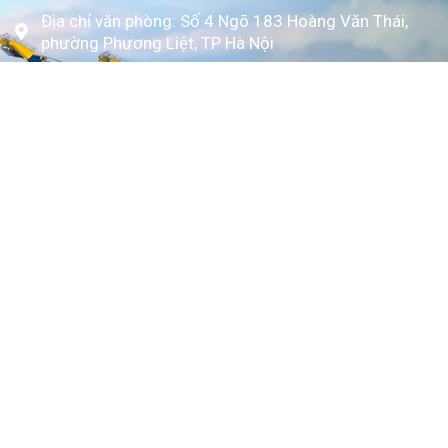
Địa chỉ văn phòng: Số 4 Ngõ 183 Hoàng Văn Thái,
phường Phương Liệt, TP Hà Nội
www.kytoc.vn
Chính sách
Chính sách thanh toán
Chính sách bảo mật
Về Kỳ Tốc
Trang chủ
Giới thiệu
Dịch vụ
Bảng giá
Tin tức