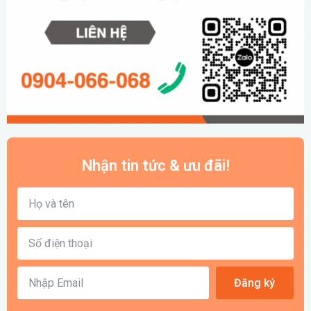
Nhận tin tức & ưu đãi!
Đăng ký