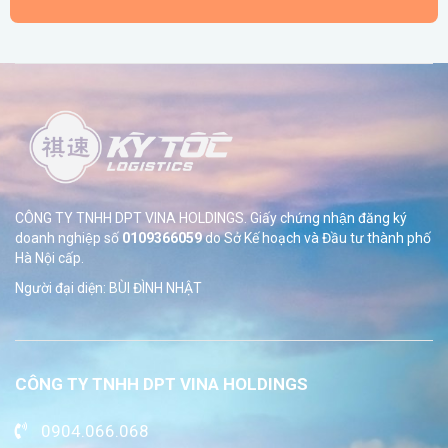
CÔNG TY TNHH DPT VINA HOLDINGS. Giấy chứng nhận đăng ký
doanh nghiệp số
0109366059
do Sở
Kế hoạch và Đầu tư thành phố
Hà Nội cấp.
Người đại diện: BÙI ĐÌNH NHẬT
CÔNG TY TNHH DPT VINA HOLDINGS
0904.066.068