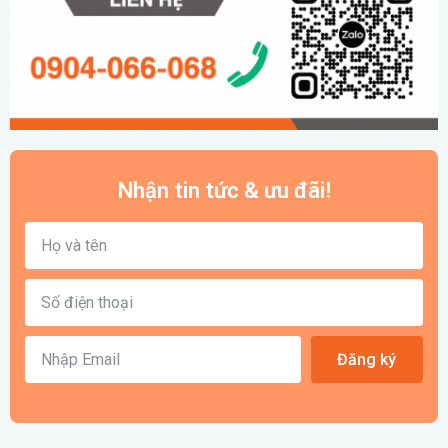
Nhận tin tức & ưu đãi!
Đăng ký