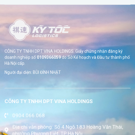
CÔNG TY TNHH DPT VINA HOLDINGS. Giấy chứng nhận đăng ký
doanh nghiệp số
0109366059
do Sở
Kế hoạch và Đầu tư thành phố
Hà Nội cấp.
Người đại diện: BÙI ĐÌNH NHẬT
CÔNG TY TNHH DPT VINA HOLDINGS
0904.066.068
Địa chỉ văn phòng: Số 4 Ngõ 183 Hoàng Văn Thái,
phường Phương Liệt, TP Hà Nội