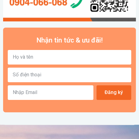
Nhận tin tức & ưu đãi!
Đăng ký