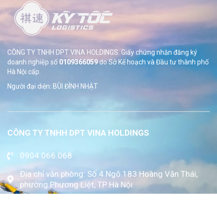
CÔNG TY TNHH DPT VINA HOLDINGS. Giấy chứng nhận đăng ký
doanh nghiệp số
0109366059
do Sở
Kế hoạch và Đầu tư thành phố
Hà Nội cấp.
Người đại diện: BÙI ĐÌNH NHẬT
CÔNG TY TNHH DPT VINA HOLDINGS
0904.066.068
Địa chỉ văn phòng: Số 4 Ngõ 183 Hoàng Văn Thái,
phường Phương Liệt, TP Hà Nội
www.kytoc.vn