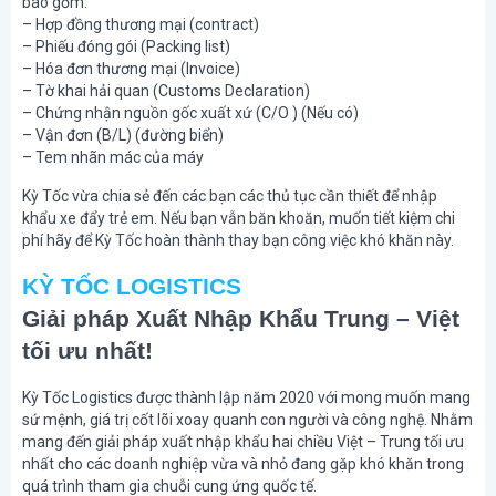
bao gồm:
– Hợp đồng thương mại (contract)
– Phiếu đóng gói (Packing list)
– Hóa đơn thương mại (Invoice)
– Tờ khai hải quan (Customs Declaration)
– Chứng nhận nguồn gốc xuất xứ (C/O ) (Nếu có)
– Vận đơn (B/L) (đường biển)
– Tem nhãn mác của máy
Kỳ Tốc vừa chia sẻ đến các bạn các thủ tục cần thiết để nhập
khẩu xe đẩy trẻ em. Nếu bạn vẫn băn khoăn, muốn tiết kiệm chi
phí hãy để Kỳ Tốc hoàn thành thay bạn công việc khó khăn này.
KỲ TỐC LOGISTICS
Giải pháp Xuất Nhập Khẩu Trung – Việt
tối ưu nhất!
Kỳ Tốc Logistics được thành lập năm 2020 với mong muốn mang
sứ mệnh, giá trị cốt lõi xoay quanh con người và công nghệ. Nhằm
mang đến giải pháp xuất nhập khẩu hai chiều Việt – Trung tối ưu
nhất cho các doanh nghiệp vừa và nhỏ đang gặp khó khăn trong
quá trình tham gia chuỗi cung ứng quốc tế.