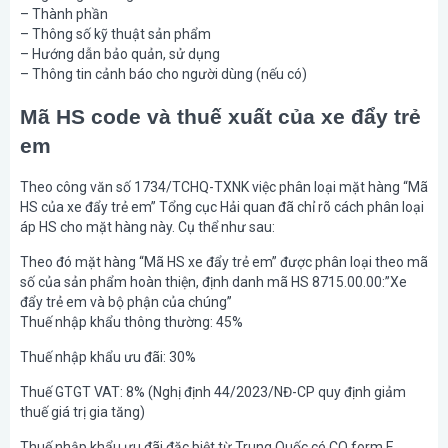
– Thành phần
– Thông số kỹ thuật sản phẩm
– Hướng dẫn bảo quản, sử dụng
– Thông tin cảnh báo cho người dùng (nếu có)
Mã HS code và thuế xuất của xe đẩy trẻ
em
Theo công văn số 1734/TCHQ-TXNK việc phân loại mặt hàng “Mã
HS của xe đẩy trẻ em” Tổng cục Hải quan đã chỉ rõ cách phân loại
áp HS cho mặt hàng này. Cụ thể như sau:
Theo đó mặt hàng “Mã HS xe đẩy trẻ em” được phân loại theo mã
số của sản phẩm hoàn thiện, định danh mã HS 8715.00.00:”Xe
đẩy trẻ em và bộ phận của chúng”
Thuế nhập khẩu thông thường: 45%
Thuế nhập khẩu ưu đãi: 30%
Thuế GTGT VAT: 8% (Nghị định 44/2023/NĐ-CP quy định giảm
thuế giá trị gia tăng)
Thuế nhập khẩu ưu đãi đặc biệt từ Trung Quốc có CO form E