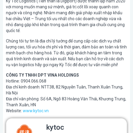
Kỳ Tốc Logistics (Tiền thân là Digiport) được thành lập năm 2020
với mong muốn mang sứ mệnh, giá trị cốt lõi xoay quanh con
người và công nghệ. Nhằm mang đến giải pháp xuất nhập khẩu
hai chiều Việt – Trung tối ưu nhất cho các doanh nghiệp vừa và
nhỏ đang gặp khó khăn trong quá trình tham gia chuỗi cung ứng
quốc tế.
Chúng tôi tự tin là địa chỉ lý tưởng để cung cấp các dịch vụ chất
lượng cao, tối ưu hóa chi phí và thời gian, đảm bảo an toàn và tính
minh bạch cho hàng hoá. Từ đó, giúp khách hàng an tâm trong
quá trình kinh doanh và sản xuất. Nếu bạn cần hỗ trợ về các dịch
vụ vận logistics hãy gọi ngay Kỳ Tốc để được tư vấn miễn phí!
CÔNG TY TNHH DPT VINA HOLDINGS
Hotline: 0904.066.068
Địa chỉ kinh doanh: NTT38, 82 Nguyễn Tuân, Thanh Xuân Trung,
Hà Nội
Địa chỉ văn phòng: Số 6A, Ngõ 83 Hoàng Văn Thái, Khương Trung,
Thanh Xuân, HN
Website:
www.kytoc.vn
kytoc