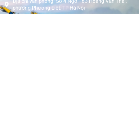
Địa chỉ văn phòng: Số 4 Ngõ 183 Hoàng Văn Thái,
phường Phương Liệt, TP Hà Nội
www.kytoc.vn
Chính sách
Chính sách thanh toán
Chính sách bảo mật
Về Kỳ Tốc
Trang chủ
Giới thiệu
Dịch vụ
Bảng giá
Tin tức