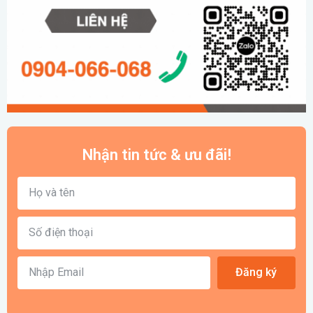
Nhận tin tức & ưu đãi!
Đăng ký