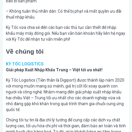
bao bì sản phẩm.
– Không tuân thủ nhãn dán: Có thể bị phạt và mất quyền ưu đãi
thuế nhập khẩu.
Kỳ Tốc vừa chia sẻ đến các bạn các thủ tục cần thiết để nhập
khẩu máy máy đóng gói. Nếu bạn vẫn băn khoăn hãy liên hệ ngay
với Kỳ Tốc để nhận tư vấn miễn phí!
Về chúng tôi
KỲ TỐC LOGISTICS
Giải pháp Xuất Nhập Khẩu Trung – Việt tối ưu nhất!
Kỳ Tốc Logistics (Tiền thân là Digiport) được thành lập năm 2020
với mong muốn mang sứ mệnh, giá trị cốt lõi xoay quanh con
người và công nghệ. Nhằm mang đến giải pháp xuất nhập khẩu
hai chiều Việt – Trung tối ưu nhất cho các doanh nghiệp vừa và
nhỏ đang gặp khó khăn trong quá trình tham gia chuỗi cung ứng
quốc tế.
Chúng tôi tự tin là địa chỉ lý tưởng để cung cấp các dịch vụ chất
lượng cao, tối ưu hóa chi phí và thời gian, đảm bảo an toàn và tính
minh bạch cho hàng hoá. Từ đó, giúp khách hàng an tâm trong