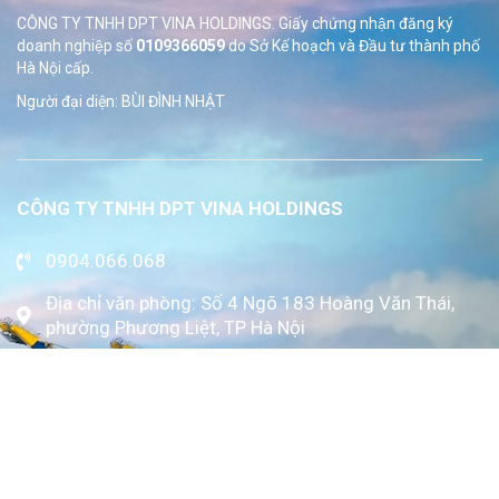
CÔNG TY TNHH DPT VINA HOLDINGS. Giấy chứng nhận đăng ký
doanh nghiệp số
0109366059
do Sở
Kế hoạch và Đầu tư thành phố
Hà Nội cấp.
Người đại diện: BÙI ĐÌNH NHẬT
CÔNG TY TNHH DPT VINA HOLDINGS
0904.066.068
Địa chỉ văn phòng: Số 4 Ngõ 183 Hoàng Văn Thái,
phường Phương Liệt, TP Hà Nội
www.kytoc.vn
Chính sách
Chính sách thanh toán