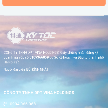
CÔNG TY TNHH DPT VINA HOLDINGS. Giấy chứng nhận đăng ký
doanh nghiệp số
0109366059
do Sở
Kế hoạch và Đầu tư thành phố
Hà Nội cấp.
Người đại diện: BÙI ĐÌNH NHẬT
CÔNG TY TNHH DPT VINA HOLDINGS
0904.066.068