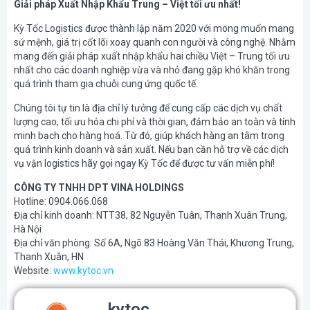
Giải pháp Xuất Nhập Khẩu Trung – Việt tối ưu nhất!
Kỳ Tốc Logistics được thành lập năm 2020 với mong muốn mang
sứ mệnh, giá trị cốt lõi xoay quanh con người và công nghệ. Nhằm
mang đến giải pháp xuất nhập khẩu hai chiều Việt – Trung tối ưu
nhất cho các doanh nghiệp vừa và nhỏ đang gặp khó khăn trong
quá trình tham gia chuỗi cung ứng quốc tế.
Chúng tôi tự tin là địa chỉ lý tưởng để cung cấp các dịch vụ chất
lượng cao, tối ưu hóa chi phí và thời gian, đảm bảo an toàn và tính
minh bạch cho hàng hoá. Từ đó, giúp khách hàng an tâm trong
quá trình kinh doanh và sản xuất. Nếu bạn cần hỗ trợ về các dịch
vụ vận logistics hãy gọi ngay Kỳ Tốc để được tư vấn miễn phí!
CÔNG TY TNHH DPT VINA HOLDINGS
Hotline: 0904.066.068
Địa chỉ kinh doanh: NTT38, 82 Nguyễn Tuân, Thanh Xuân Trung,
Hà Nội
Địa chỉ văn phòng: Số 6A, Ngõ 83 Hoàng Văn Thái, Khương Trung,
Thanh Xuân, HN
Website:
www.kytoc.vn
kytoc