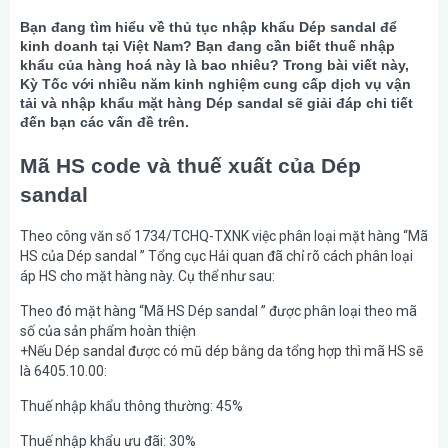
Bạn đang tìm hiểu về thủ tục nhập khẩu Dép sandal để
kinh doanh tại Việt Nam? Bạn đang cần biết thuế nhập
khẩu của hàng hoá này là bao nhiêu? Trong bài viết này,
Kỳ Tốc với nhiều năm kinh nghiệm cung cấp dịch vụ vận
tải và nhập khẩu mặt hàng Dép sandal sẽ giải đáp chi tiết
đến bạn các vấn đề trên.
Mã HS code và thuế xuất của Dép
sandal
Theo công văn số 1734/TCHQ-TXNK việc phân loại mặt hàng “Mã
HS của Dép sandal ” Tổng cục Hải quan đã chỉ rõ cách phân loại
áp HS cho mặt hàng này. Cụ thể như sau:
Theo đó mặt hàng “Mã HS Dép sandal ” được phân loại theo mã
số của sản phẩm hoàn thiện
+Nếu Dép sandal được có mũ dép bằng da tổng hợp thì mã HS sẽ
là 6405.10.00:
Thuế nhập khẩu thông thường: 45%
Thuế nhập khẩu ưu đãi: 30%