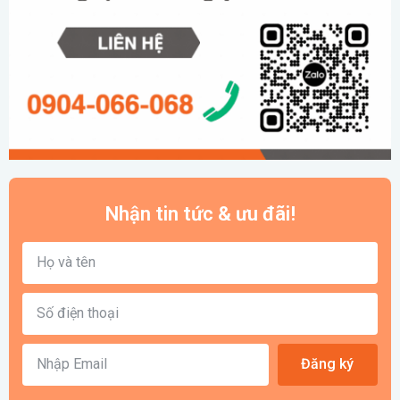
Nhận tin tức & ưu đãi!
Đăng ký