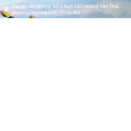
Địa chỉ văn phòng: Số 4 Ngõ 183 Hoàng Văn Thái,
phường Phương Liệt, TP Hà Nội
www.kytoc.vn
Chính sách
Chính sách thanh toán
Chính sách bảo mật
Về Kỳ Tốc
Trang chủ
Giới thiệu
Dịch vụ
Bảng giá
Tin tức