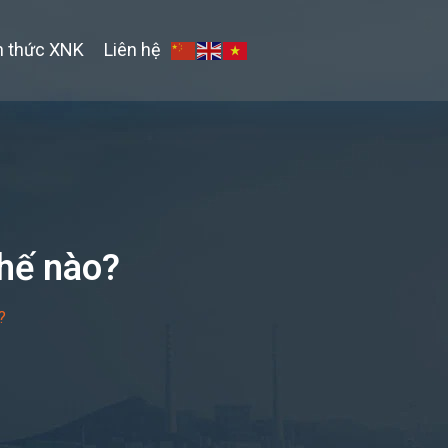
n thức XNK
Liên hệ
thế nào?
?