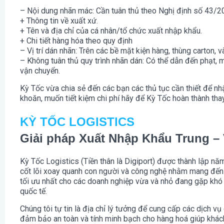
– Nội dung nhãn mác: Cần tuân thủ theo Nghị định số 43/
+ Thông tin về xuất xứ.
+ Tên và địa chỉ của cá nhân/tổ chức xuất nhập khẩu.
+ Chi tiết hàng hóa theo quy định
– Vị trí dán nhãn: Trên các bề mặt kiện hàng, thùng carton, 
– Không tuân thủ quy trình nhãn dán: Có thể dẫn đến phạt, m
vận chuyển.
Kỳ Tốc vừa chia sẻ đến các bạn các thủ tục cần thiết để nh
khoăn, muốn tiết kiệm chi phí hãy để Kỳ Tốc hoàn thành tha
KỲ TỐC LOGISTICS
Giải pháp Xuất Nhập Khẩu Trung – V
Kỳ Tốc Logistics (Tiền thân là Digiport) được thành lập n
cốt lõi xoay quanh con người và công nghệ nhằm mang đến g
tối ưu nhất cho các doanh nghiệp vừa và nhỏ đang gặp khó 
quốc tế.
Chúng tôi tự tin là địa chỉ lý tưởng để cung cấp các dịch vụ 
đảm bảo an toàn và tính minh bạch cho hàng hoá giúp khách