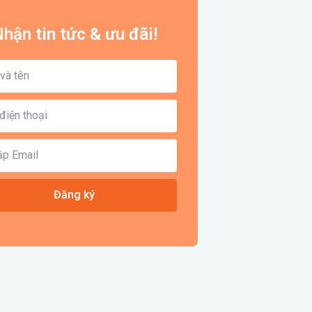
hận tin tức & ưu đãi!
Đăng ký