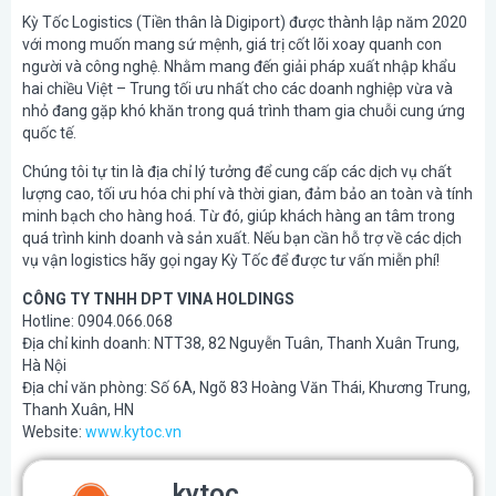
Kỳ Tốc Logistics (Tiền thân là Digiport) được thành lập năm 2020
với mong muốn mang sứ mệnh, giá trị cốt lõi xoay quanh con
người và công nghệ. Nhằm mang đến giải pháp xuất nhập khẩu
hai chiều Việt – Trung tối ưu nhất cho các doanh nghiệp vừa và
nhỏ đang gặp khó khăn trong quá trình tham gia chuỗi cung ứng
quốc tế.
Chúng tôi tự tin là địa chỉ lý tưởng để cung cấp các dịch vụ chất
lượng cao, tối ưu hóa chi phí và thời gian, đảm bảo an toàn và tính
minh bạch cho hàng hoá. Từ đó, giúp khách hàng an tâm trong
quá trình kinh doanh và sản xuất. Nếu bạn cần hỗ trợ về các dịch
vụ vận logistics hãy gọi ngay Kỳ Tốc để được tư vấn miễn phí!
CÔNG TY TNHH DPT VINA HOLDINGS
Hotline: 0904.066.068
Địa chỉ kinh doanh: NTT38, 82 Nguyễn Tuân, Thanh Xuân Trung,
Hà Nội
Địa chỉ văn phòng: Số 6A, Ngõ 83 Hoàng Văn Thái, Khương Trung,
Thanh Xuân, HN
Website:
www.kytoc.vn
kytoc