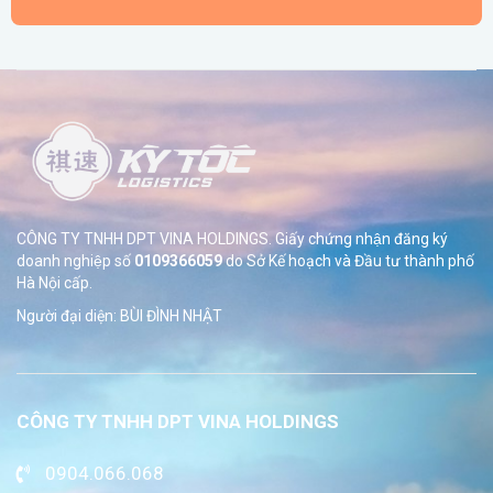
CÔNG TY TNHH DPT VINA HOLDINGS. Giấy chứng nhận đăng ký
doanh nghiệp số
0109366059
do Sở
Kế hoạch và Đầu tư thành phố
Hà Nội cấp.
Người đại diện: BÙI ĐÌNH NHẬT
CÔNG TY TNHH DPT VINA HOLDINGS
0904.066.068