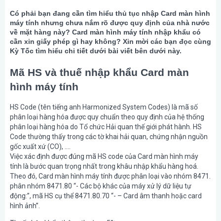
Có phải bạn đang cần tìm hiểu thủ tục nhập Card màn hình
máy tính nhưng chưa nắm rõ được quy định của nhà nước
về mặt hàng này? Card màn hình máy tính nhập khẩu có
cần xin giấy phép gì hay không? Xin mời các bạn đọc cùng
Kỳ Tốc tìm hiểu chi tiết dưới bài viết bên dưới này.
Mã HS và thuế nhập khẩu Card màn
hình máy tính
HS Code (tên tiếng anh Harmonized System Codes) là mã số
phân loại hàng hóa được quy chuẩn theo quy định của hệ thống
phân loại hàng hóa do Tổ chức Hải quan thế giới phát hành. HS
Code thường thấy trong các tờ khai hải quan, chứng nhận nguồn
gốc xuất xứ (CO), ….
Việc xác định được đúng mã HS code của Card màn hình máy
tính là bước quan trọng nhất trong khâu nhập khẩu hàng hoá.
Theo đó, Card màn hình máy tính được phân loại vào nhóm 8471.
phân nhóm 8471.80 “- Các bộ khác của máy xử lý dữ liệu tự
động:”, mã HS cụ thể 8471.80.70 “- – Card âm thanh hoặc card
hình ảnh”.