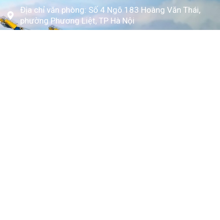
Địa chỉ văn phòng: Số 4 Ngõ 183 Hoàng Văn Thái,
phường Phương Liệt, TP Hà Nội
www.kytoc.vn
Chính sách
Chính sách thanh toán
Chính sách bảo mật
Về Kỳ Tốc
Trang chủ
Giới thiệu
Dịch vụ
Bảng giá
Tin tức