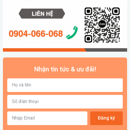
Nhận tin tức & ưu đãi!
Đăng ký