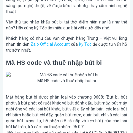
sáng tạo nghệ thuật, vẽ được bức tranh đẹp hay xăm hình nghệ
thuật.
Vậy thủ tục nhập khẩu bút bi tại thời điểm hiện nay là như thế
nào? Hãy cùng Kỳ Tốc tìm hiểu qua bài viết dưới đây nhé.
Khách hàng có nhu cầu vận chuyển hàng Trung – Việt vui lòng
nhắn tin đến
Zalo Official Account
của
Kỳ Tốc
để được tư vấn hỗ
trợ sớm nhất.
Mã HS code và thuế nhập bút bi
Mã HS code và thuế nhập bút bi
Mặt hàng bút bi được phân loại vào chương 9608: “Bút bi; bút
phớt và bút phớt có ruột khác và bút đánh dấu, bút máy, bút máy
ngòi ống và các loại bút khác, bút viết giấy nhân bản, các loại bút
chì bấm hoặc bút chì đẩy, quản bút mực, quản bút chì và các loại
quản bút tương tự, bộ phận (kể cả nắp và kẹp bút) của các loại
bút kể trên, trừ các loại thuộc nhóm 96.09”
-Nếu bút bi có thân chủ yếu bằng plastic thì HS CODE là 96081010