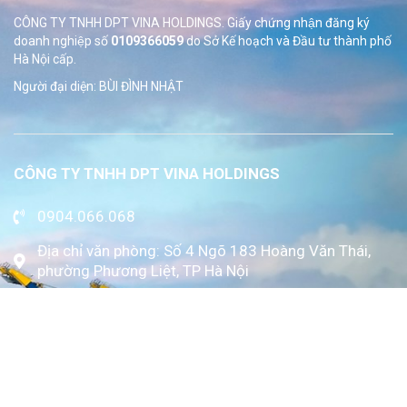
CÔNG TY TNHH DPT VINA HOLDINGS. Giấy chứng nhận đăng ký
doanh nghiệp số
0109366059
do Sở
Kế hoạch và Đầu tư thành phố
Hà Nội cấp.
Người đại diện: BÙI ĐÌNH NHẬT
CÔNG TY TNHH DPT VINA HOLDINGS
0904.066.068
Địa chỉ văn phòng: Số 4 Ngõ 183 Hoàng Văn Thái,
phường Phương Liệt, TP Hà Nội
www.kytoc.vn
Chính sách
Chính sách thanh toán