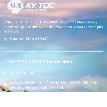
CÔNG TY TNHH DPT VINA HOLDINGS. Giấy chứng nhận đăng ký
doanh nghiệp số
0109366059
do Sở
Kế hoạch và Đầu tư thành phố
Hà Nội cấp.
Người đại diện: BÙI ĐÌNH NHẬT
CÔNG TY TNHH DPT VINA HOLDINGS
0904.066.068
Địa chỉ văn phòng: Số 4 Ngõ 183 Hoàng Văn Thái,
phường Phương Liệt, TP Hà Nội
www.kytoc.vn