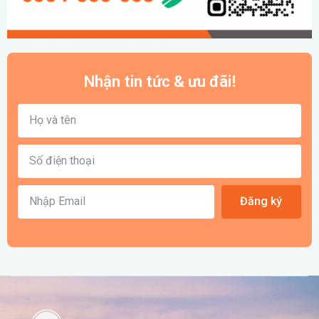
Nhận tin tức & ưu đãi!
Đăng ký