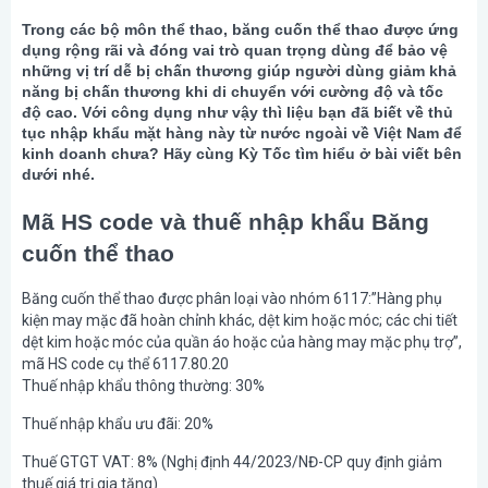
Trong các bộ môn thể thao, băng cuốn thể thao được ứng
dụng rộng rãi và đóng vai trò quan trọng dùng để bảo vệ
những vị trí dễ bị chấn thương giúp người dùng giảm khả
năng bị chấn thương khi di chuyển với cường độ và tốc
độ cao. Với công dụng như vậy thì liệu bạn đã biết về thủ
tục nhập khẩu mặt hàng này từ nước ngoài về Việt Nam để
kinh doanh chưa? Hãy cùng Kỳ Tốc tìm hiểu ở bài viết bên
dưới nhé.
Mã HS code và thuế nhập khẩu Băng
cuốn thể thao
Băng cuốn thể thao được phân loại vào nhóm 6117:”Hàng phụ
kiện may mặc đã hoàn chỉnh khác, dệt kim hoặc móc; các chi tiết
dệt kim hoặc móc của quần áo hoặc của hàng may mặc phụ trợ”,
mã HS code cụ thể 6117.80.20
Thuế nhập khẩu thông thường: 30%
Thuế nhập khẩu ưu đãi: 20%
Thuế GTGT VAT: 8% (Nghị định 44/2023/NĐ-CP quy định giảm
thuế giá trị gia tăng)