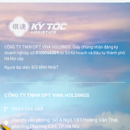
CÔNG TY TNHH DPT VINA HOLDINGS. Giấy chứng nhận đăng ký
doanh nghiệp số
0109366059
do Sở
Kế hoạch và Đầu tư thành phố
Hà Nội cấp.
Người đại diện: BÙI ĐÌNH NHẬT
CÔNG TY TNHH DPT VINA HOLDINGS
0904.066.068
Địa chỉ văn phòng: Số 4 Ngõ 183 Hoàng Văn Thái,
phường Phương Liệt, TP Hà Nội