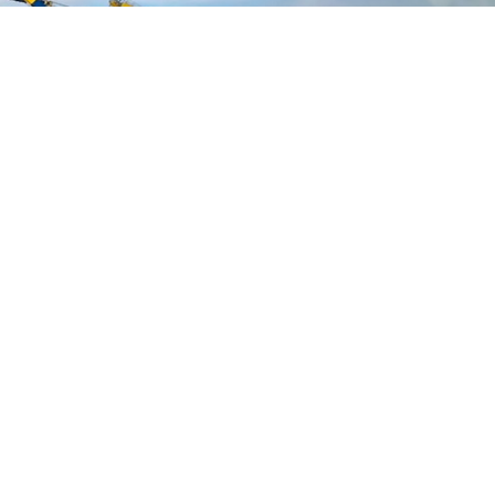
www.kytoc.vn
Chính sách
Chính sách thanh toán
Chính sách bảo mật
Về Kỳ Tốc
Trang chủ
Giới thiệu
Dịch vụ
Bảng giá
Tin tức
Tuyển dụng
Liên hệ