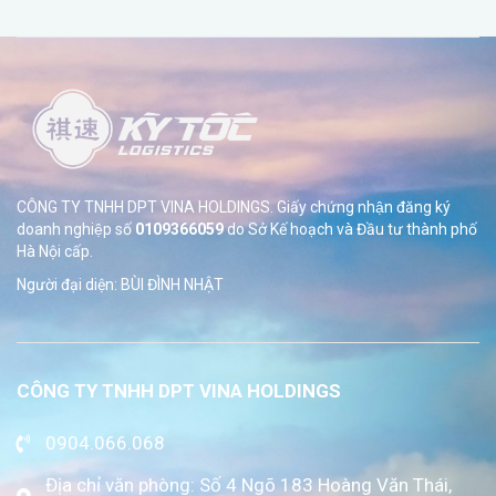
CÔNG TY TNHH DPT VINA HOLDINGS. Giấy chứng nhận đăng ký
doanh nghiệp số
0109366059
do Sở
Kế hoạch và Đầu tư thành phố
Hà Nội cấp.
Người đại diện: BÙI ĐÌNH NHẬT
CÔNG TY TNHH DPT VINA HOLDINGS
0904.066.068
Địa chỉ văn phòng: Số 4 Ngõ 183 Hoàng Văn Thái,