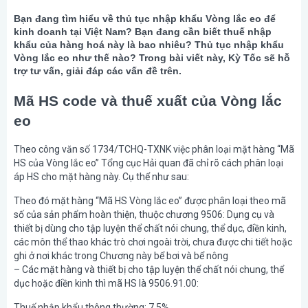
Bạn đang tìm hiểu về thủ tục nhập khẩu Vòng lắc eo để
kinh doanh tại Việt Nam? Bạn đang cần biết thuế nhập
khẩu của hàng hoá này là bao nhiêu? Thủ tục nhập khẩu
Vòng lắc eo như thế nào? Trong bài viết này, Kỳ Tốc sẽ hỗ
trợ tư vấn, giải đáp các vấn đề trên.
Mã HS code và thuế xuất của Vòng lắc
eo
Theo công văn số 1734/TCHQ-TXNK việc phân loại mặt hàng “Mã
HS của Vòng lắc eo” Tổng cục Hải quan đã chỉ rõ cách phân loại
áp HS cho mặt hàng này. Cụ thể như sau:
Theo đó mặt hàng “Mã HS Vòng lắc eo” được phân loại theo mã
số của sản phẩm hoàn thiện, thuộc chương 9506: Dụng cụ và
thiết bị dùng cho tập luyện thể chất nói chung, thể dục, điền kinh,
các môn thể thao khác trò chơi ngoài trời, chưa được chi tiết hoặc
ghi ở nơi khác trong Chương này bể bơi và bể nông
– Các mặt hàng và thiết bị cho tập luyện thể chất nói chung, thể
dục hoặc điền kinh thì mã HS là 9506.91.00:
Thuế nhập khẩu thông thường: 7.5%