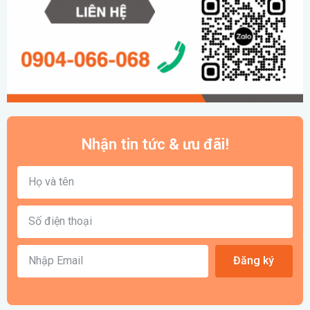
Nhận tin tức & ưu đãi!
Đăng ký