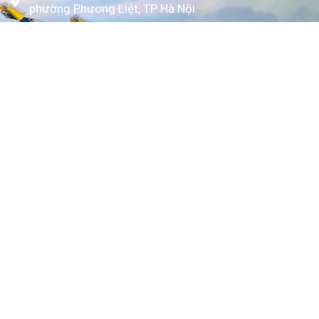
phường Phương Liệt, TP Hà Nội
www.kytoc.vn
Chính sách
Chính sách thanh toán
Chính sách bảo mật
Về Kỳ Tốc
Trang chủ
Giới thiệu
Dịch vụ
Bảng giá
Tin tức
Tuyển dụng