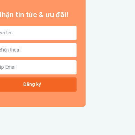
hận tin tức & ưu đãi!
Đăng ký