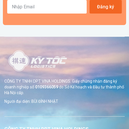
Đăng ký
CÔNG TY TNHH DPT VINA HOLDINGS. Giấy chứng nhận đăng ký
doanh nghiệp số
0109366059
do Sở
Kế hoạch và Đầu tư thành phố
Hà Nội cấp.
Người đại diện: BÙI ĐÌNH NHẬT
CÔNG TY TNHH DPT VINA HOLDINGS