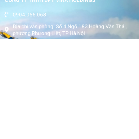
0904.066.068
Địa chỉ văn phòng: Số 4 Ngõ 183 Hoàng Văn Thái,
phường Phương Liệt, TP Hà Nội
www.kytoc.vn
Chính sách
Chính sách thanh toán
Chính sách bảo mật
Về Kỳ Tốc
Trang chủ
Giới thiệu
Dịch vụ