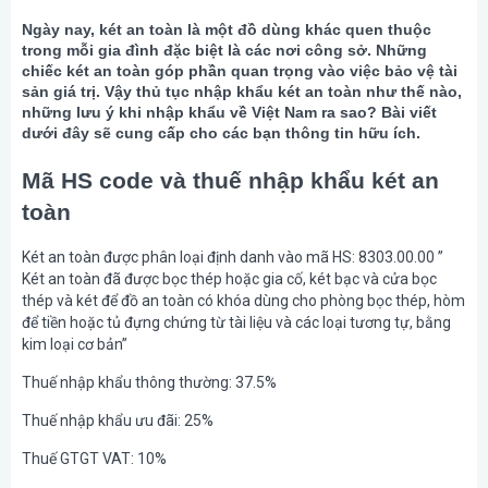
Ngày nay, két an toàn là một đồ dùng khác quen thuộc
trong mỗi gia đình đặc biệt là các nơi công sở. Những
chiếc két an toàn góp phần quan trọng vào việc bảo vệ tài
sản giá trị. Vậy thủ tục nhập khẩu két an toàn như thế nào,
những lưu ý khi nhập khẩu về Việt Nam ra sao? Bài viết
dưới đây sẽ cung cấp cho các bạn thông tin hữu ích.
Mã HS code và thuế nhập khẩu két an
toàn
Két an toàn được phân loại định danh vào mã HS: 8303.00.00 ”
Két an toàn đã được bọc thép hoặc gia cố, két bạc và cửa bọc
thép và két để đồ an toàn có khóa dùng cho phòng bọc thép, hòm
để tiền hoặc tủ đựng chứng từ tài liệu và các loại tương tự, bằng
kim loại cơ bản”
Thuế nhập khẩu thông thường: 37.5%
Thuế nhập khẩu ưu đãi: 25%
Thuế GTGT VAT: 10%