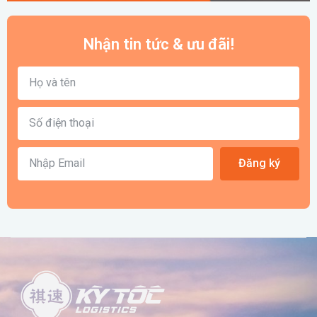
Nhận tin tức & ưu đãi!
Đăng ký