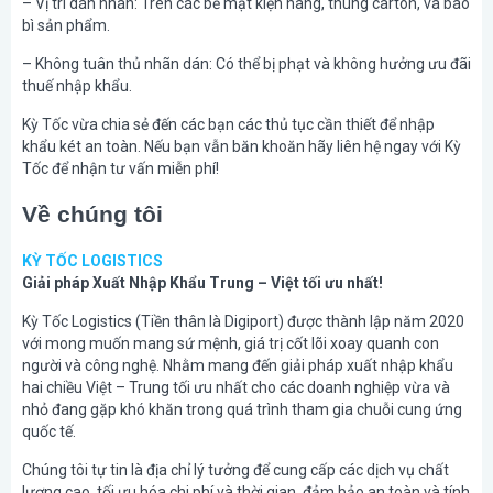
– Vị trí dán nhãn: Trên các bề mặt kiện hàng, thùng carton, và bao
bì sản phẩm.
– Không tuân thủ nhãn dán: Có thể bị phạt và không hưởng ưu đãi
thuế nhập khẩu.
Kỳ Tốc vừa chia sẻ đến các bạn các thủ tục cần thiết để nhập
khẩu két an toàn. Nếu bạn vẫn băn khoăn hãy liên hệ ngay với Kỳ
Tốc để nhận tư vấn miễn phí!
Về chúng tôi
KỲ TỐC LOGISTICS
Giải pháp Xuất Nhập Khẩu Trung – Việt tối ưu nhất!
Kỳ Tốc Logistics (Tiền thân là Digiport) được thành lập năm 2020
với mong muốn mang sứ mệnh, giá trị cốt lõi xoay quanh con
người và công nghệ. Nhằm mang đến giải pháp xuất nhập khẩu
hai chiều Việt – Trung tối ưu nhất cho các doanh nghiệp vừa và
nhỏ đang gặp khó khăn trong quá trình tham gia chuỗi cung ứng
quốc tế.
Chúng tôi tự tin là địa chỉ lý tưởng để cung cấp các dịch vụ chất
lượng cao, tối ưu hóa chi phí và thời gian, đảm bảo an toàn và tính