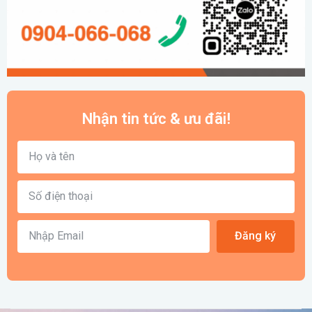
Nhận tin tức & ưu đãi!
Đăng ký