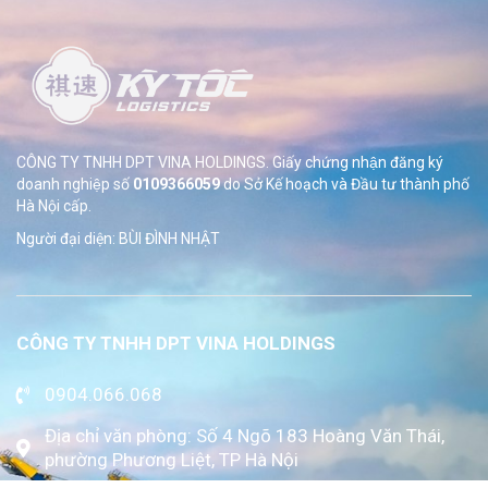
CÔNG TY TNHH DPT VINA HOLDINGS. Giấy chứng nhận đăng ký
doanh nghiệp số
0109366059
do Sở
Kế hoạch và Đầu tư thành phố
Hà Nội cấp.
Người đại diện: BÙI ĐÌNH NHẬT
CÔNG TY TNHH DPT VINA HOLDINGS
0904.066.068
Địa chỉ văn phòng: Số 4 Ngõ 183 Hoàng Văn Thái,
phường Phương Liệt, TP Hà Nội