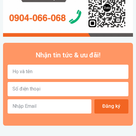
Nhận tin tức & ưu đãi!
Đăng ký