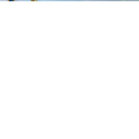
www.kytoc.vn
Chính sách
Chính sách thanh toán
Chính sách bảo mật
Về Kỳ Tốc
Trang chủ
Giới thiệu
Dịch vụ
Bảng giá
Tin tức
Tuyển dụng
Liên hệ