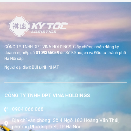
CÔNG TY TNHH DPT VINA HOLDINGS. Giấy chứng nhận đăng ký
doanh nghiệp số
0109366059
do Sở
Kế hoạch và Đầu tư thành phố
Hà Nội cấp.
Người đại diện: BÙI ĐÌNH NHẬT
CÔNG TY TNHH DPT VINA HOLDINGS
0904.066.068
Địa chỉ văn phòng: Số 4 Ngõ 183 Hoàng Văn Thái,
phường Phương Liệt, TP Hà Nội