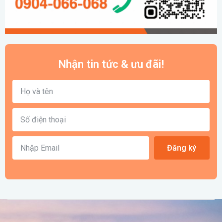
Nhận tin tức & ưu đãi!
Đăng ký