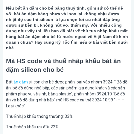
Nếu bát ăn dặm cho bé bằng thuỷ tinh, gốm sứ có thể dễ
vỡ, bát ăn dặm bằng nhựa và inox lại không chịu được
nhiệt độ cao thì silicon là lựa chọn tối ưu nhất đáp ứng
được sự bền bỉ, không nứt vỡ, thẩm mỹ. Với nhiều công
dụng như vậy thì liệu bạn đã biết về thủ tục nhập khẩu mặt
hàng bát ăn dặm cho bé từ nước ngoài về Việt Nam để kinh
doanh chưa? Hãy cùng Kỳ Tốc tìm hiểu ở bài viết bên dưới
nhé.
Mã HS code và thuế nhập khẩu bát ăn
dặm silicon cho bé
Bát
ăn dặm
silicon cho bé được phân loại vào nhóm 3924: ” Bộ đồ
ăn, bộ đồ dùng nhà bếp, các sản phẩm gia dụng khác và các sản
phẩm phục vụ vệ sinh, bằng plastic”, phân nhóm 3924.10 “Bộ đồ
ăn và bộ đồ dùng nhà bếp” mã HS code cụ thể 3924.10.99 “- – –
Loại khác”
Thuế nhập khẩu thông thường: 33%
Thuế nhập khẩu ưu đãi: 22%