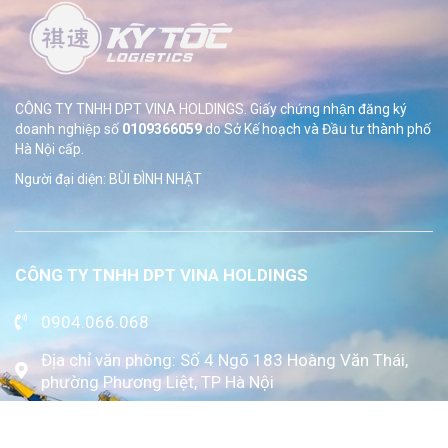
CÔNG TY TNHH DPT VINA HOLDINGS. Giấy chứng nhận đăng ký
doanh nghiệp số
0109366059
do Sở
Kế hoạch và Đầu tư thành phố
Hà Nội cấp.
Người đại diện: BÙI ĐÌNH NHẬT
CÔNG TY TNHH DPT VINA HOLDINGS
0904.066.068
Địa chỉ văn phòng: Số 4 Ngõ 183 Hoàng Văn Thái,
phường Phương Liệt, TP Hà Nội
www.kytoc.vn