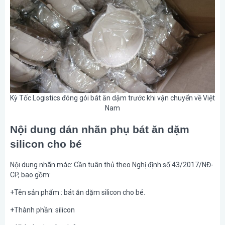
Kỳ Tốc Logistics đóng gói bát ăn dặm trước khi vận chuyển về Việt
Nam
Nội dung dán nhãn phụ bát ăn dặm
silicon cho bé
Nội dung nhãn mác: Cần tuân thủ theo Nghị định số 43/2017/NĐ-
CP, bao gồm:
+Tên sản phẩm : bát ăn dặm silicon cho bé.
+Thành phần: silicon