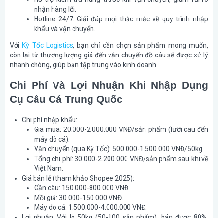
nhận hàng lỗi.
Hotline 24/7: Giải đáp mọi thắc mắc về quy trình nhập
khẩu và vận chuyển.
Với
Kỳ Tốc Logistics
, bạn chỉ cần chọn sản phẩm mong muốn,
còn lại từ thương lượng giá đến vận chuyển đồ câu sẽ được xử lý
nhanh chóng, giúp bạn tập trung vào kinh doanh.
Chi Phí Và Lợi Nhuận Khi Nhập Dụng
Cụ Câu Cá Trung Quốc
Chi phí nhập khẩu:
Giá mua: 20.000-2.000.000 VNĐ/sản phẩm (lưỡi câu đến
máy dò cá).
Vận chuyển (qua Kỳ Tốc): 500.000-1.500.000 VNĐ/50kg.
Tổng chi phí: 30.000-2.200.000 VNĐ/sản phẩm sau khi về
Việt Nam.
Giá bán lẻ (tham khảo Shopee 2025):
Cần câu: 150.000-800.000 VNĐ.
Mồi giả: 30.000-150.000 VNĐ.
Máy dò cá: 1.500.000-4.000.000 VNĐ.
Lợi nhuận: Với lô 50kg (50-100 sản phẩm), bán được 80%,