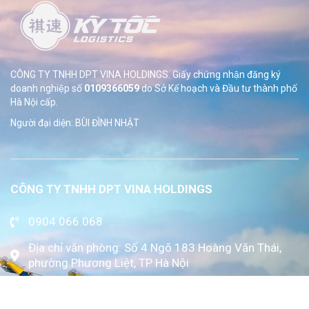
CÔNG TY TNHH DPT VINA HOLDINGS. Giấy chứng nhận đăng ký
doanh nghiệp số
0109366059
do Sở
Kế hoạch và Đầu tư thành phố
Hà Nội cấp.
Người đại diện: BÙI ĐÌNH NHẬT
CÔNG TY TNHH DPT VINA HOLDINGS
0904.066.068
Địa chỉ văn phòng: Số 4 Ngõ 183 Hoàng Văn Thái,
phường Phương Liệt, TP Hà Nội
www.kytoc.vn