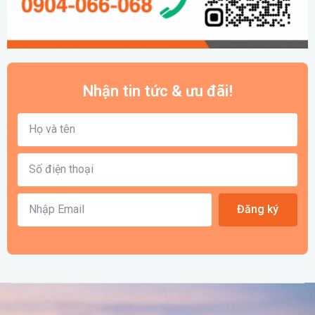
Nhận tin tức & ưu đãi!
Đăng ký