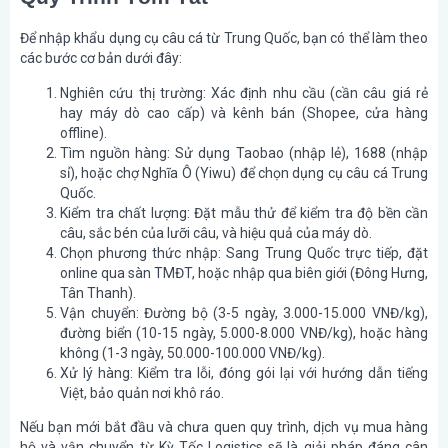
Để nhập khẩu dụng cụ câu cá từ Trung Quốc, bạn có thể làm theo
các bước cơ bản dưới đây:
Nghiên cứu thị trường: Xác định nhu cầu (cần câu giá rẻ
hay máy dò cao cấp) và kênh bán (Shopee, cửa hàng
offline).
Tìm nguồn hàng: Sử dụng Taobao (nhập lẻ), 1688 (nhập
sỉ), hoặc chợ Nghĩa Ô (Yiwu) để chọn dụng cụ câu cá Trung
Quốc.
Kiểm tra chất lượng: Đặt mẫu thử để kiểm tra độ bền cần
câu, sắc bén của lưỡi câu, và hiệu quả của máy dò.
Chọn phương thức nhập: Sang Trung Quốc trực tiếp, đặt
online qua sàn TMĐT, hoặc nhập qua biên giới (Đông Hưng,
Tân Thanh).
Vận chuyển: Đường bộ (3-5 ngày, 3.000-15.000 VNĐ/kg),
đường biển (10-15 ngày, 5.000-8.000 VNĐ/kg), hoặc hàng
không (1-3 ngày, 50.000-100.000 VNĐ/kg).
Xử lý hàng: Kiểm tra lỗi, đóng gói lại với hướng dẫn tiếng
Việt, bảo quản nơi khô ráo.
Nếu bạn mới bắt đầu và chưa quen quy trình, dịch vụ mua hàng
hộ và vận chuyển từ Kỳ Tốc Logistics sẽ là giải pháp đáng cân