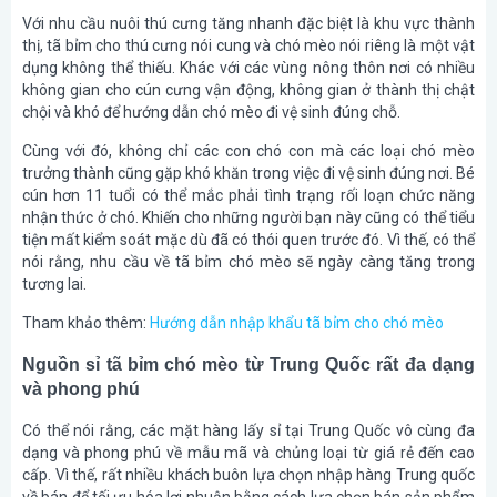
Với nhu cầu nuôi thú cưng tăng nhanh đặc biệt là khu vực thành
thị, tã bỉm cho thú cưng nói cung và chó mèo nói riêng là một vật
dụng không thể thiếu. Khác với các vùng nông thôn nơi có nhiều
không gian cho cún cưng vận động, không gian ở thành thị chật
chội và khó để hướng dẫn chó mèo đi vệ sinh đúng chỗ.
Cùng với đó, không chỉ các con chó con mà các loại chó mèo
trưởng thành cũng gặp khó khăn trong việc đi vệ sinh đúng nơi. Bé
cún hơn 11 tuổi có thể mắc phải tình trạng rối loạn chức năng
nhận thức ở chó. Khiến cho những người bạn này cũng có thể tiểu
tiện mất kiểm soát mặc dù đã có thói quen trước đó. Vì thế, có thể
nói rằng, nhu cầu về tã bỉm chó mèo sẽ ngày càng tăng trong
tương lai.
Tham khảo thêm:
Hướng dẫn nhập khẩu tã bỉm cho chó mèo
Nguồn sỉ tã bỉm chó mèo từ Trung Quốc rất đa dạng
và phong phú
Có thể nói rằng, các mặt hàng lấy sỉ tại Trung Quốc vô cùng đa
dạng và phong phú về mẫu mã và chủng loại từ giá rẻ đến cao
cấp. Vì thế, rất nhiều khách buôn lựa chọn nhập hàng Trung quốc
về bán để tối ưu hóa lợi nhuận bằng cách lựa chọn bán sản phẩm