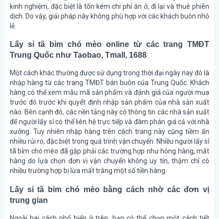
kinh nghiệm, đặc biệt là tốn kém chi phí ăn ở, đi lại và thuê phiên
dịch. Do vậy, giải pháp này không phù hợp với các khách buôn nhỏ
lẻ.
Lấy sỉ tã bỉm chó mèo online từ các trang TMĐT
Trung Quốc như Taobao, Tmall, 1688
Một cách khác thường được sử dụng trong thời đại ngày nay đó là
nhập hàng từ các trang TMĐT bán buôn của Trung Quốc. Khách
hàng có thể xem mẫu mã sản phẩm và đánh giá của người mua
trước đó trước khi quyết định nhập sản phẩm của nhà sản xuất
nào. Bên cạnh đó, các nền tảng này có thông tin các nhà sản xuất
để người lấy sỉ có thể liên hệ trực tiếp và đàm phán giá cả với nhà
xưởng. Tuy nhiên nhập hàng trên cách trang này cũng tiềm ẩn
nhiều rủi ro, đặc biệt trong quá trình vận chuyển. Nhiều người lấy sỉ
tã bỉm chó mèo đã gặp phải các trường hợp như hỏng hàng, mất
hàng do lựa chọn đơn vị vận chuyển không uy tín, thậm chí có
nhiều trường hợp bị lừa mất trắng một số tiền hàng.
Lấy sỉ tã bỉm chó mèo bằng cách nhờ các đơn vị
trung gian
Ngoài hai cách phổ biến ở trên, bạn có thể chọn một cách tiết