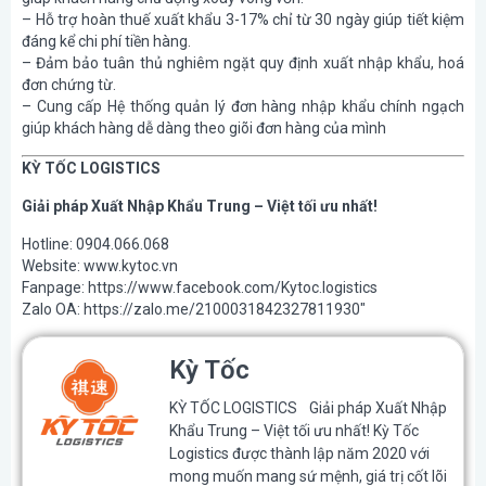
– Hỗ trợ hoàn thuế xuất khẩu 3-17% chỉ từ 30 ngày giúp tiết kiệm
đáng kể chi phí tiền hàng.
– Đảm bảo tuân thủ nghiêm ngặt quy định xuất nhập khẩu, hoá
đơn chứng từ.
– Cung cấp Hệ thống quản lý đơn hàng nhập khẩu chính ngạch
giúp khách hàng dễ dàng theo giõi đơn hàng của mình
KỲ TỐC LOGISTICS
Giải pháp Xuất Nhập Khẩu Trung – Việt tối ưu nhất!
Hotline: 0904.066.068
Website: www.kytoc.vn
Fanpage: https://www.facebook.com/Kytoc.logistics
Zalo OA: https://zalo.me/2100031842327811930″
Kỳ Tốc
KỲ TỐC LOGISTICS Giải pháp Xuất Nhập
Khẩu Trung – Việt tối ưu nhất! Kỳ Tốc
Logistics được thành lập năm 2020 với
mong muốn mang sứ mệnh, giá trị cốt lõi