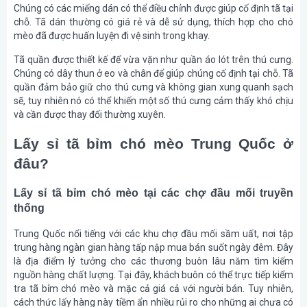
Chúng có các miếng dán có thể điều chỉnh được giúp cố định tã tại
chỗ. Tã dán thường có giá rẻ và dễ sử dụng, thích hợp cho chó
mèo đã được huấn luyện đi vệ sinh trong khay.
Tã quần được thiết kế để vừa vặn như quần áo lót trên thú cưng.
Chúng có dây thun ở eo và chân để giúp chúng cố định tại chỗ. Tã
quần đảm bảo giữ cho thú cưng và không gian xung quanh sạch
sẽ, tuy nhiên nó có thể khiến một số thú cưng cảm thấy khó chịu
và cần được thay đổi thường xuyên.
Lấy sỉ tã bỉm chó mèo Trung Quốc ở
đâu?
Lấy sỉ tã bỉm chó mèo tại các chợ đầu mối truyền
thống
Trung Quốc nổi tiếng với các khu chợ đầu mối sầm uất, nơi tập
trung hàng ngàn gian hàng tấp nập mua bán suốt ngày đêm. Đây
là địa điểm lý tưởng cho các thương buôn lâu năm tìm kiếm
nguồn hàng chất lượng. Tại đây, khách buôn có thể trực tiếp kiểm
tra tã bỉm chó mèo và mặc cả giá cả với người bán. Tuy nhiên,
cách thức lấy hàng này tiềm ẩn nhiều rủi ro cho những ai chưa có