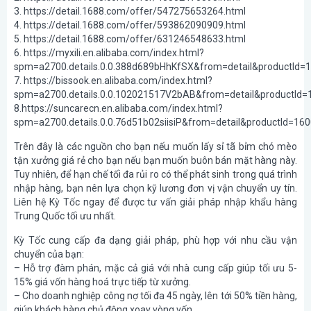
3. https://detail.1688.com/offer/547275653264.html
4. https://detail.1688.com/offer/593862090909.html
5. https://detail.1688.com/offer/631246548633.html
6. https://myxili.en.alibaba.com/index.html?
spm=a2700.details.0.0.388d689bHhKfSX&from=detail&productId
7. https://bissook.en.alibaba.com/index.html?
spm=a2700.details.0.0.102021517V2bAB&from=detail&productId
8.https://suncarecn.en.alibaba.com/index.html?
spm=a2700.details.0.0.76d51b02siisiP&from=detail&productId=1
Trên đây là các nguồn cho bạn nếu muốn lấy sỉ tã bỉm chó mèo
tận xưởng giá rẻ cho bạn nếu bạn muốn buôn bán mặt hàng này.
Tuy nhiên, để hạn chế tối đa rủi ro có thể phát sinh trong quá trình
nhập hàng, bạn nên lựa chọn kỹ lương đơn vị vận chuyển uy tín.
Liên hệ Kỳ Tốc ngay để được tư vấn giải pháp nhập khẩu hàng
Trung Quốc tối ưu nhất.
Kỳ Tốc cung cấp đa dạng giải pháp, phù hợp với nhu cầu vận
chuyển của bạn:
– Hỗ trợ đàm phán, mặc cả giá với nhà cung cấp giúp tối ưu 5-
15% giá vốn hàng hoá trực tiếp từ xưởng.
– Cho doanh nghiệp công nợ tối đa 45 ngày, lên tới 50% tiền hàng,
giúp khách hàng chủ động xoay vòng vốn.