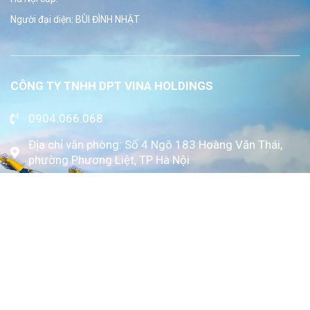
Người đại diện: BÙI ĐÌNH NHẬT
CÔNG TY TNHH DPT VINA HOLDINGS
0904.066.068
Địa chỉ văn phòng: Số 4 Ngõ 183 Hoàng Văn Thái,
phường Phương Liệt, TP Hà Nội
www.kytoc.vn
Chính sách
Chính sách thanh toán
Chính sách bảo mật